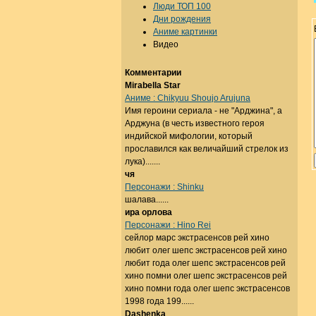
Люди ТОП 100
Дни рождения
Аниме картинки
Видео
Комментарии
Mirabella Star
Аниме : Chikyuu Shoujo Arujuna
Имя героини сериала - не "Арджина", а
Арджуна (в честь известного героя
индийской мифологии, который
прославился как величайший стрелок из
лука).......
чя
Персонажи : Shinku
шалава......
ира орлова
Персонажи : Hino Rei
сейлор марс экстрасенсов рей хино
любит олег шепс экстрасенсов рей хино
любит года олег шепс экстрасенсов рей
хино помни олег шепс экстрасенсов рей
хино помни года олег шепс экстрасенсов
1998 года 199......
Dashenka