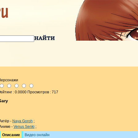
Персонажи
ейтинг : 0.0000 Просмотров : 717
Gary
Актёр -
Naya Goroh
;
Аниме -
Venus Senki
;
Описание
Видео онлайн