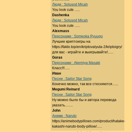
Люди : Solusod Micah
You look cute ......
Dashenka
Люди : Solusod Micah
You look cute ......
Alexmass
Персонажи : Someoka Ryuugo
Лучшие криптоигры на
https://fakto.top/en/kriptovalyuta-2/kriptoigry/
для вас - играйте и выигрывайте!......
Goras
Персонажи : Akemiya Masaki
Класс!!!......
Иван
Песни : Sailor Star Song
Конечно можно, так все стесняются.......
Megumi Reinard
Песни : Sailor Star Song
Ну можно было бы и автора перевода
указать.........
John
Аниме : Naruto
https://animebodypillows.com/product/hatake-
kakashi-naruto-body-pillow/......