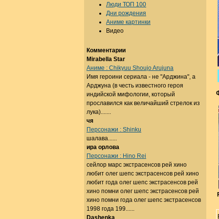
Люди ТОП 100
Дни рождения
Аниме картинки
Видео
Комментарии
Mirabella Star
Аниме : Chikyuu Shoujo Arujuna
Имя героини сериала - не "Арджина", а
Арджуна (в честь известного героя
индийской мифологии, который
прославился как величайший стрелок из
лука).......
чя
Персонажи : Shinku
шалава......
ира орлова
Персонажи : Hino Rei
сейлор марс экстрасенсов рей хино
любит олег шепс экстрасенсов рей хино
любит года олег шепс экстрасенсов рей
хино помни олег шепс экстрасенсов рей
хино помни года олег шепс экстрасенсов
1998 года 199......
Dashenka