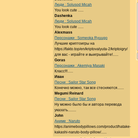
Люди : Solusod Micah
You look cute ......
Dashenka
Люди : Solusod Micah
You look cute ......
Alexmass
Персонажи : Someoka Ryuugo
Лучшие криптоигры на
https://fakto.top/en/kriptovalyuta-2/kriptoigry/
для вас - играйте и выигрывайте!......
Goras
Персонажи : Akemiya Masaki
Класс!!!......
Иван
Песни : Sailor Star Song
Конечно можно, так все стесняются.......
Megumi Reinard
Песни : Sailor Star Song
Ну можно было бы и автора перевода
указать.........
John
Аниме : Naruto
https://animebodypillows.com/product/hatake-
kakashi-naruto-body-pillow/......