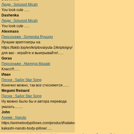
Люди : Solusod Micah
You look cute ......
Dashenka
Люди : Solusod Micah
You look cute ......
Alexmass
Персонажи : Someoka Ryuugo
Лучшие криптоигры на
https://fakto.top/en/kriptovalyuta-2/kriptoigry/
для вас - играйте и выигрывайте!......
Goras
Персонажи : Akemiya Masaki
Класс!!!......
Иван
Песни : Sailor Star Song
Конечно можно, так все стесняются.......
Megumi Reinard
Песни : Sailor Star Song
Ну можно было бы и автора перевода
указать.........
John
Аниме : Naruto
https://animebodypillows.com/product/hatake-
kakashi-naruto-body-pillow/......