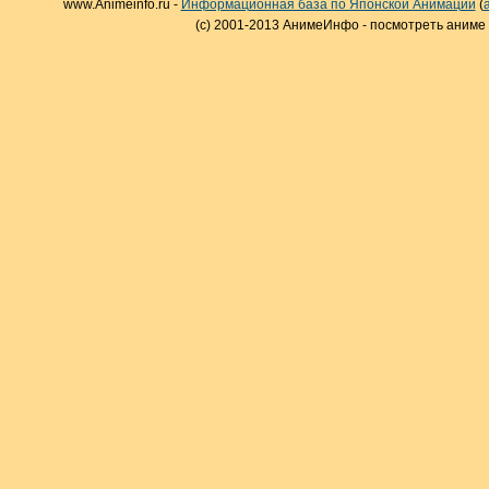
www.Animeinfo.ru -
Информационная база по Японской Анимации
(
(c) 2001-2013 АнимеИнфо - посмотреть аниме 