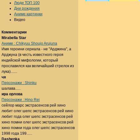
Люди ТОП 100
Дни рождения
Аниме картинки
Видео
Комментарии
Mirabella Star
Аниме : Chikyuu Shoujo Arujuna
Имя героини сериала - не "Арджина", а
Арджуна (в честь известного героя
индийской мифологии, который
прославился как величайший стрелок из
лука).......
чя
Персонажи : Shinku
шалава......
ира орлова
Персонажи : Hino Rei
сейлор марс экстрасенсов рей хино
любит олег шепс экстрасенсов рей хино
любит года олег шепс экстрасенсов рей
хино помни олег шепс экстрасенсов рей
хино помни года олег шепс экстрасенсов
1998 года 199......
Dashenka