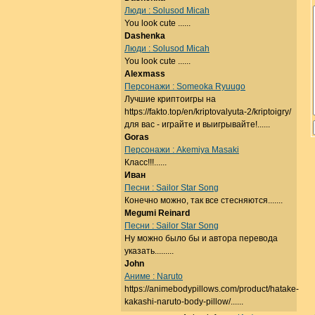
Люди : Solusod Micah
You look cute ......
Dashenka
Люди : Solusod Micah
You look cute ......
Alexmass
Персонажи : Someoka Ryuugo
Лучшие криптоигры на
https://fakto.top/en/kriptovalyuta-2/kriptoigry/
для вас - играйте и выигрывайте!......
Goras
Персонажи : Akemiya Masaki
Класс!!!......
Иван
Песни : Sailor Star Song
Конечно можно, так все стесняются.......
Megumi Reinard
Песни : Sailor Star Song
Ну можно было бы и автора перевода
указать.........
John
Аниме : Naruto
https://animebodypillows.com/product/hatake-
kakashi-naruto-body-pillow/......