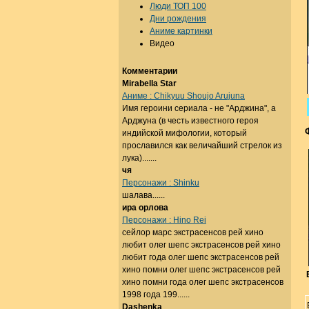
Люди ТОП 100
Дни рождения
Аниме картинки
Видео
Комментарии
Mirabella Star
Аниме : Chikyuu Shoujo Arujuna
Имя героини сериала - не "Арджина", а
Арджуна (в честь известного героя
индийской мифологии, который
прославился как величайший стрелок из
лука).......
чя
Персонажи : Shinku
шалава......
ира орлова
Персонажи : Hino Rei
сейлор марс экстрасенсов рей хино
любит олег шепс экстрасенсов рей хино
любит года олег шепс экстрасенсов рей
хино помни олег шепс экстрасенсов рей
хино помни года олег шепс экстрасенсов
1998 года 199......
Dashenka