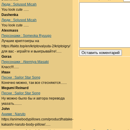
Люди : Solusod Micah
You look cute ......
Dashenka
Люди : Solusod Micah
You look cute ......
Alexmass
Персонажи : Someoka Ryuugo
Лучшие криптоигры на
https://fakto.top/en/kriptovalyuta-2/kriptoigry/
для вас - играйте и выигрывайте!......
Goras
Персонажи : Akemiya Masaki
Класс!!!......
Иван
Песни : Sailor Star Song
Конечно можно, так все стесняются.......
Megumi Reinard
Песни : Sailor Star Song
Ну можно было бы и автора перевода
указать.........
John
Аниме : Naruto
https://animebodypillows.com/product/hatake-
kakashi-naruto-body-pillow/......