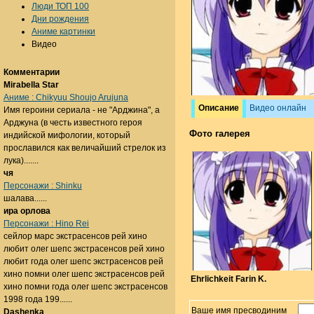
Люди ТОП 100
Дни рождения
Аниме картинки
Видео
Комментарии
Mirabella Star
Аниме : Chikyuu Shoujo Arujuna
Описание
Видео онлайн
Имя героини сериала - не "Арджина", а
Арджуна (в честь известного героя
Фото галерея
индийской мифологии, который
прославился как величайший стрелок из
лука).......
чя
Персонажи : Shinku
шалава......
ира орлова
Персонажи : Hino Rei
сейлор марс экстрасенсов рей хино
любит олег шепс экстрасенсов рей хино
любит года олег шепс экстрасенсов рей
хино помни олег шепс экстрасенсов рей
Ehrlichkeit Farin K.
хино помни года олег шепс экстрасенсов
1998 года 199......
Ваше имя пресводиним
Dashenka