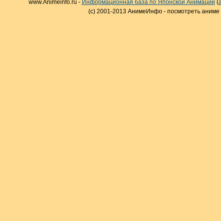
www.Animeinfo.ru -
Информационная база по Японской Анимации
(
(c) 2001-2013 АнимеИнфо - посмотреть аниме 