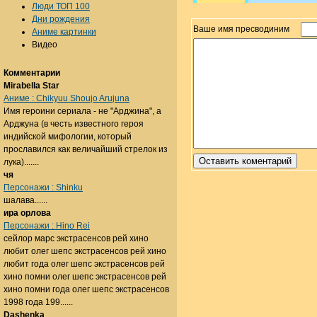
Люди ТОП 100
Дни рождения
Ваше имя пресводиним
Аниме картинки
Видео
Комментарии
Mirabella Star
Аниме : Chikyuu Shoujo Arujuna
Имя героини сериала - не "Арджина", а
Арджуна (в честь известного героя
индийской мифологии, который
прославился как величайший стрелок из
лука).......
чя
Персонажи : Shinku
шалава......
ира орлова
Персонажи : Hino Rei
сейлор марс экстрасенсов рей хино
любит олег шепс экстрасенсов рей хино
любит года олег шепс экстрасенсов рей
хино помни олег шепс экстрасенсов рей
хино помни года олег шепс экстрасенсов
1998 года 199......
Dashenka