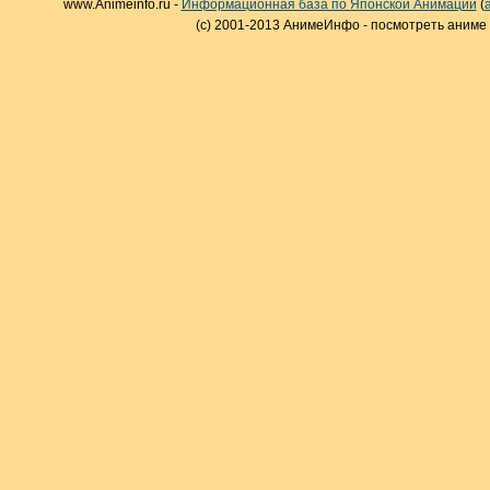
www.Animeinfo.ru -
Информационная база по Японской Анимации
(
(c) 2001-2013 АнимеИнфо - посмотреть аниме 