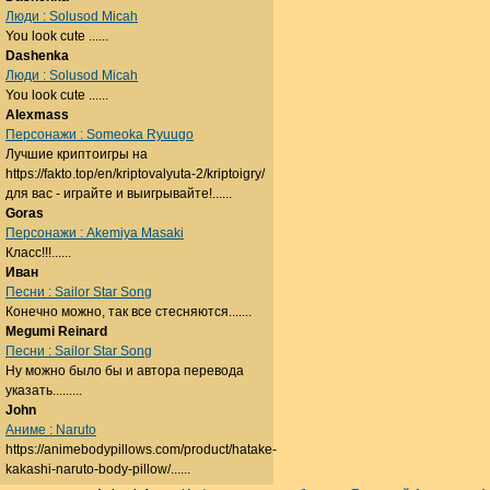
Люди : Solusod Micah
You look cute ......
Dashenka
Люди : Solusod Micah
You look cute ......
Alexmass
Персонажи : Someoka Ryuugo
Лучшие криптоигры на
https://fakto.top/en/kriptovalyuta-2/kriptoigry/
для вас - играйте и выигрывайте!......
Goras
Персонажи : Akemiya Masaki
Класс!!!......
Иван
Песни : Sailor Star Song
Конечно можно, так все стесняются.......
Megumi Reinard
Песни : Sailor Star Song
Ну можно было бы и автора перевода
указать.........
John
Аниме : Naruto
https://animebodypillows.com/product/hatake-
kakashi-naruto-body-pillow/......