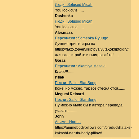
Люди : Solusod Micah
You look cute ......
Dashenka
Люди : Solusod Micah
You look cute ......
Alexmass
Персонажи : Someoka Ryuugo
Лучшие криптоигры на
https://fakto.top/en/kriptovalyuta-2/kriptoigry/
для вас - играйте и выигрывайте!......
Goras
Персонажи : Akemiya Masaki
Класс!!!......
Иван
Песни : Sailor Star Song
Конечно можно, так все стесняются.......
Megumi Reinard
Песни : Sailor Star Song
Ну можно было бы и автора перевода
указать.........
John
Аниме : Naruto
https://animebodypillows.com/product/hatake-
kakashi-naruto-body-pillow/......