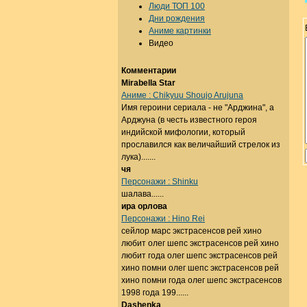
Люди ТОП 100
Дни рождения
Аниме картинки
Видео
Комментарии
Mirabella Star
Аниме : Chikyuu Shoujo Arujuna
Имя героини сериала - не "Арджина", а
Арджуна (в честь известного героя
индийской мифологии, который
прославился как величайший стрелок из
лука).......
чя
Персонажи : Shinku
шалава......
ира орлова
Персонажи : Hino Rei
сейлор марс экстрасенсов рей хино
любит олег шепс экстрасенсов рей хино
любит года олег шепс экстрасенсов рей
хино помни олег шепс экстрасенсов рей
хино помни года олег шепс экстрасенсов
1998 года 199......
Dashenka