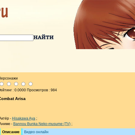
Персонажи
ейтинг : 0.0000 Просмотров : 984
Combat Arisa
Актёр -
Hisakawa Aya
;
Аниме -
Bannou Bunka Neko-musume (TV)
;
Описание
Видео онлайн