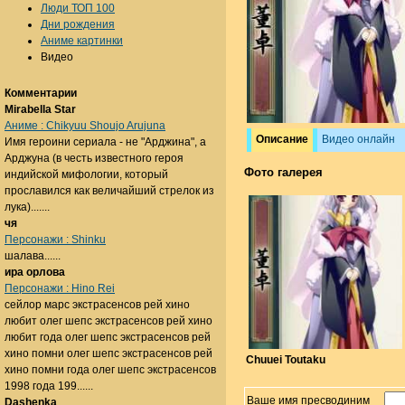
Люди ТОП 100
Дни рождения
Аниме картинки
Видео
Комментарии
Mirabella Star
Аниме : Chikyuu Shoujo Arujuna
Описание
Видео онлайн
Имя героини сериала - не "Арджина", а
Арджуна (в честь известного героя
Фото галерея
индийской мифологии, который
прославился как величайший стрелок из
лука).......
чя
Персонажи : Shinku
шалава......
ира орлова
Персонажи : Hino Rei
сейлор марс экстрасенсов рей хино
любит олег шепс экстрасенсов рей хино
любит года олег шепс экстрасенсов рей
хино помни олег шепс экстрасенсов рей
Chuuei Toutaku
хино помни года олег шепс экстрасенсов
1998 года 199......
Ваше имя пресводиним
Dashenka