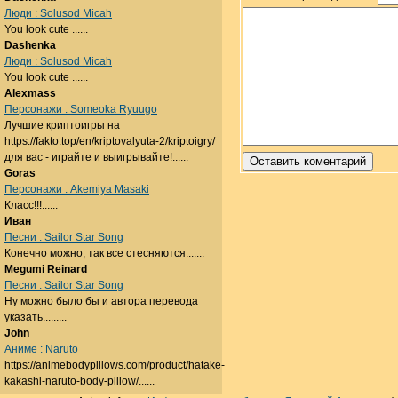
Люди : Solusod Micah
You look cute ......
Dashenka
Люди : Solusod Micah
You look cute ......
Alexmass
Персонажи : Someoka Ryuugo
Лучшие криптоигры на
https://fakto.top/en/kriptovalyuta-2/kriptoigry/
для вас - играйте и выигрывайте!......
Goras
Персонажи : Akemiya Masaki
Класс!!!......
Иван
Песни : Sailor Star Song
Конечно можно, так все стесняются.......
Megumi Reinard
Песни : Sailor Star Song
Ну можно было бы и автора перевода
указать.........
John
Аниме : Naruto
https://animebodypillows.com/product/hatake-
kakashi-naruto-body-pillow/......