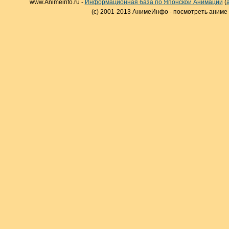
www.Animeinfo.ru -
Информационная база по Японской Анимации
(
(c) 2001-2013 АнимеИнфо - посмотреть аниме 