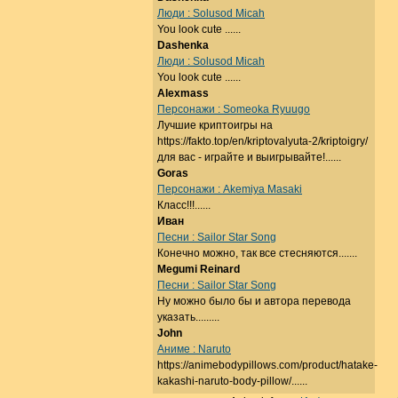
Люди : Solusod Micah
You look cute ......
Dashenka
Люди : Solusod Micah
You look cute ......
Alexmass
Персонажи : Someoka Ryuugo
Лучшие криптоигры на
https://fakto.top/en/kriptovalyuta-2/kriptoigry/
для вас - играйте и выигрывайте!......
Goras
Персонажи : Akemiya Masaki
Класс!!!......
Иван
Песни : Sailor Star Song
Конечно можно, так все стесняются.......
Megumi Reinard
Песни : Sailor Star Song
Ну можно было бы и автора перевода
указать.........
John
Аниме : Naruto
https://animebodypillows.com/product/hatake-
kakashi-naruto-body-pillow/......