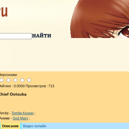
Персонажи
ейтинг : 0.0000 Просмотров : 715
Chief Ootsuka
Актёр -
Tomita Kousei
;
Аниме -
God Mars
;
Описание
Видео онлайн