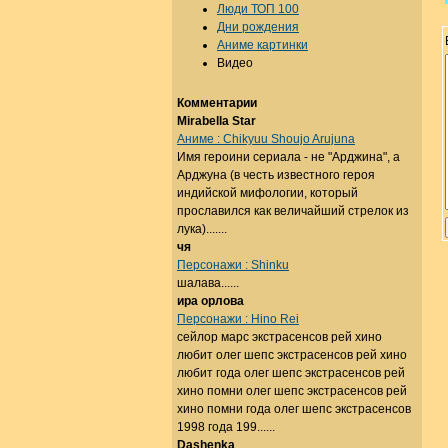
Люди ТОП 100
Дни рождения
Аниме картинки
Видео
Комментарии
Mirabella Star
Аниме : Chikyuu Shoujo Arujuna
Имя героини сериала - не "Арджина", а
Арджуна (в честь известного героя
индийской мифологии, который
прославился как величайший стрелок из
лука).......
чя
Персонажи : Shinku
шалава......
ира орлова
Персонажи : Hino Rei
сейлор марс экстрасенсов рей хино
любит олег шепс экстрасенсов рей хино
любит года олег шепс экстрасенсов рей
хино помни олег шепс экстрасенсов рей
хино помни года олег шепс экстрасенсов
1998 года 199......
Dashenka