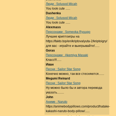
Люди : Solusod Micah
You look cute ......
Dashenka
Люди : Solusod Micah
You look cute ......
Alexmass
Персонажи : Someoka Ryuugo
Лучшие криптоигры на
https://fakto.top/en/kriptovalyuta-2/kriptoigry/
для вас - играйте и выигрывайте!......
Goras
Персонажи : Akemiya Masaki
Класс!!!......
Иван
Песни : Sailor Star Song
Конечно можно, так все стесняются.......
Megumi Reinard
Песни : Sailor Star Song
Ну можно было бы и автора перевода
указать.........
John
Аниме : Naruto
https://animebodypillows.com/product/hatake-
kakashi-naruto-body-pillow/......