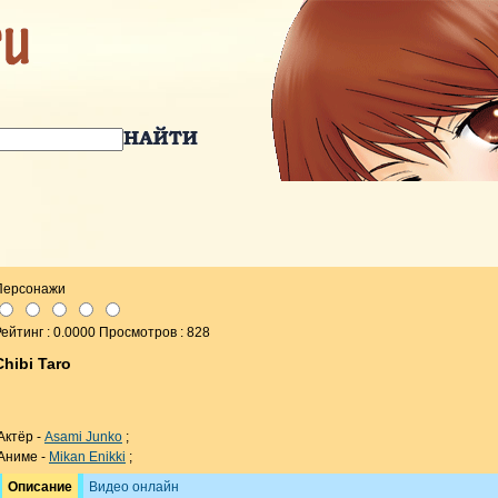
Персонажи
ейтинг : 0.0000 Просмотров : 828
Chibi Taro
Актёр -
Asami Junko
;
Аниме -
Mikan Enikki
;
Описание
Видео онлайн