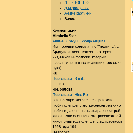
Люди ТОП 100
Дни рождения
Аниме картинки
Видео
Комментарии
Mirabella Star
Аниме : Chikyuu Shoujo Arujuna
Имя героини сериала - не "Арджина", а
Арджуна (в честь известного героя
индийской мифологии, который
прославился как величайший стрелок из
лука).......
чя
Персонажи : Shinku
шалава......
ира орлова
Персонажи : Hino Rei
сейлор марс экстрасенсов рей хино
любит олег шепс экстрасенсов рей хино
любит года олег шепс экстрасенсов рей
хино помни олег шепс экстрасенсов рей
хино помни года олег шепс экстрасенсов
1998 года 199......
Dashenka