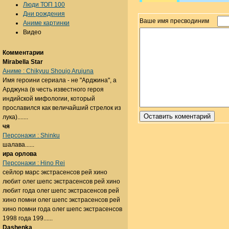
Люди ТОП 100
Дни рождения
Ваше имя пресводиним
Аниме картинки
Видео
Комментарии
Mirabella Star
Аниме : Chikyuu Shoujo Arujuna
Имя героини сериала - не "Арджина", а
Арджуна (в честь известного героя
индийской мифологии, который
прославился как величайший стрелок из
лука).......
чя
Персонажи : Shinku
шалава......
ира орлова
Персонажи : Hino Rei
сейлор марс экстрасенсов рей хино
любит олег шепс экстрасенсов рей хино
любит года олег шепс экстрасенсов рей
хино помни олег шепс экстрасенсов рей
хино помни года олег шепс экстрасенсов
1998 года 199......
Dashenka