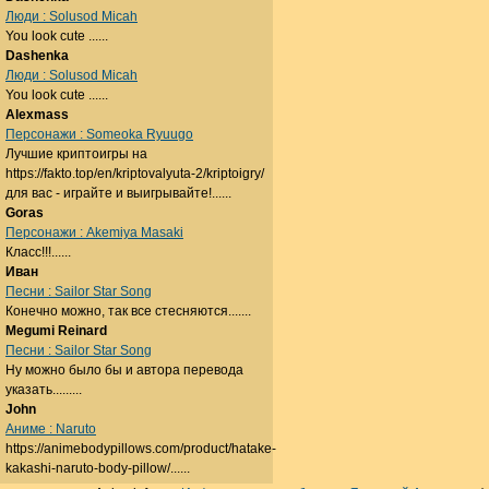
Люди : Solusod Micah
You look cute ......
Dashenka
Люди : Solusod Micah
You look cute ......
Alexmass
Персонажи : Someoka Ryuugo
Лучшие криптоигры на
https://fakto.top/en/kriptovalyuta-2/kriptoigry/
для вас - играйте и выигрывайте!......
Goras
Персонажи : Akemiya Masaki
Класс!!!......
Иван
Песни : Sailor Star Song
Конечно можно, так все стесняются.......
Megumi Reinard
Песни : Sailor Star Song
Ну можно было бы и автора перевода
указать.........
John
Аниме : Naruto
https://animebodypillows.com/product/hatake-
kakashi-naruto-body-pillow/......