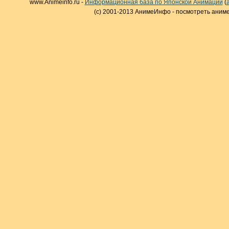
www.Animeinfo.ru -
Информационная база по Японской Анимации
(
(c) 2001-2013 АнимеИнфо - посмотреть аниме