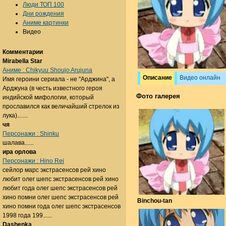
Люди ТОП 100
Дни рождения
Аниме картинки
Видео
Комментарии
Mirabella Star
Аниме : Chikyuu Shoujo Arujuna
Описание
Видео онлайн
Имя героини сериала - не "Арджина", а
Арджуна (в честь известного героя
Фото галерея
индийской мифологии, который
прославился как величайший стрелок из
лука).......
чя
Персонажи : Shinku
шалава......
ира орлова
Персонажи : Hino Rei
сейлор марс экстрасенсов рей хино
любит олег шепс экстрасенсов рей хино
любит года олег шепс экстрасенсов рей
хино помни олег шепс экстрасенсов рей
Binchou-tan
хино помни года олег шепс экстрасенсов
1998 года 199......
Dashenka