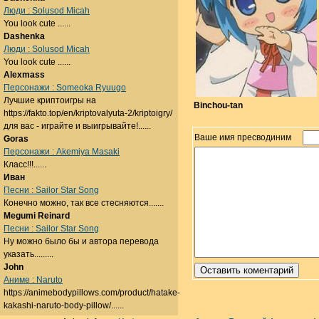
Люди : Solusod Micah
You look cute ......
Dashenka
Люди : Solusod Micah
You look cute ......
Alexmass
Персонажи : Someoka Ryuugo
Лучшие криптоигры на
Binchou-tan
https://fakto.top/en/kriptovalyuta-2/kriptoigry/
для вас - играйте и выигрывайте!......
Ваше имя пресводиним
Goras
Персонажи : Akemiya Masaki
Класс!!!......
Иван
Песни : Sailor Star Song
Конечно можно, так все стесняются.......
Megumi Reinard
Песни : Sailor Star Song
Ну можно было бы и автора перевода
указать.........
John
Аниме : Naruto
https://animebodypillows.com/product/hatake-
kakashi-naruto-body-pillow/......