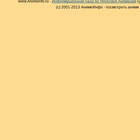
www.Animeinfo.ru -
Информационная база по Японской Анимации
(
(c) 2001-2013 АнимеИнфо - посмотреть аниме 