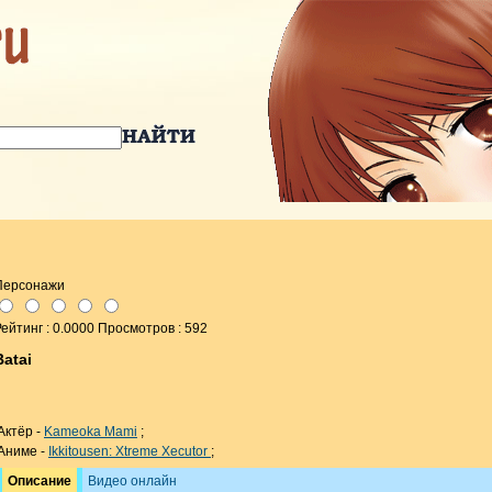
Персонажи
ейтинг : 0.0000 Просмотров : 592
Batai
Актёр -
Kameoka Mami
;
Аниме -
Ikkitousen: Xtreme Xecutor
;
Описание
Видео онлайн