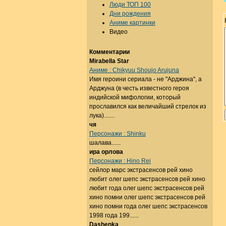
Люди ТОП 100
Дни рождения
Аниме картинки
Видео
Комментарии
Mirabella Star
Аниме : Chikyuu Shoujo Arujuna
Имя героини сериала - не "Арджина", а
Арджуна (в честь известного героя
индийской мифологии, который
прославился как величайший стрелок из
лука).......
чя
Персонажи : Shinku
шалава......
ира орлова
Персонажи : Hino Rei
сейлор марс экстрасенсов рей хино
любит олег шепс экстрасенсов рей хино
любит года олег шепс экстрасенсов рей
хино помни олег шепс экстрасенсов рей
хино помни года олег шепс экстрасенсов
1998 года 199......
Dashenka