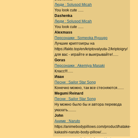
Люди : Solusod Micah
You look cute ......
Dashenka
Люди : Solusod Micah
You look cute ......
Alexmass
Персонажи : Someoka Ryuugo
Лучшие криптоигры на
https://fakto.top/en/kriptovalyuta-2/kriptoigry/
для вас - играйте и выигрывайте!......
Goras
Персонажи : Akemiya Masaki
Класс!!!......
Иван
Песни : Sailor Star Song
Конечно можно, так все стесняются.......
Megumi Reinard
Песни : Sailor Star Song
Ну можно было бы и автора перевода
указать.........
John
Аниме : Naruto
https://animebodypillows.com/product/hatake-
kakashi-naruto-body-pillow/......