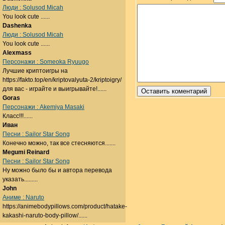
Люди : Solusod Micah
You look cute ......
Dashenka
Люди : Solusod Micah
You look cute ......
Alexmass
Персонажи : Someoka Ryuugo
Лучшие криптоигры на
https://fakto.top/en/kriptovalyuta-2/kriptoigry/
для вас - играйте и выигрывайте!......
Goras
Персонажи : Akemiya Masaki
Класс!!!......
Иван
Песни : Sailor Star Song
Конечно можно, так все стесняются.......
Megumi Reinard
Песни : Sailor Star Song
Ну можно было бы и автора перевода
указать.........
John
Аниме : Naruto
https://animebodypillows.com/product/hatake-
kakashi-naruto-body-pillow/......