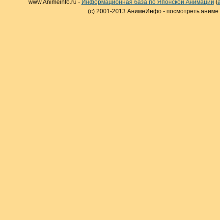
www.Animeinfo.ru -
Информационная база по Японской Анимации
(
(c) 2001-2013 АнимеИнфо - посмотреть аниме 