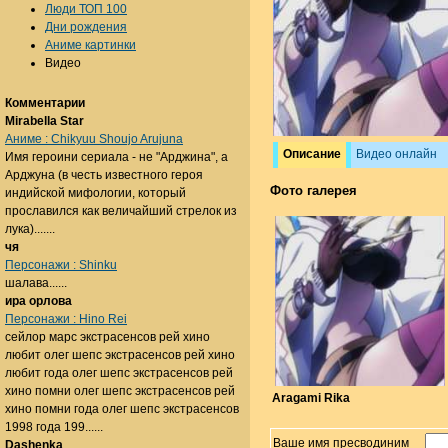
Люди ТОП 100
Дни рождения
Аниме картинки
Видео
Комментарии
Mirabella Star
Аниме : Chikyuu Shoujo Arujuna
Описание
Видео онлайн
Имя героини сериала - не "Арджина", а
Арджуна (в честь известного героя
Фото галерея
индийской мифологии, который
прославился как величайший стрелок из
лука).......
чя
Персонажи : Shinku
шалава......
ира орлова
Персонажи : Hino Rei
сейлор марс экстрасенсов рей хино
любит олег шепс экстрасенсов рей хино
любит года олег шепс экстрасенсов рей
хино помни олег шепс экстрасенсов рей
Aragami Rika
хино помни года олег шепс экстрасенсов
1998 года 199......
Ваше имя пресводиним
Dashenka