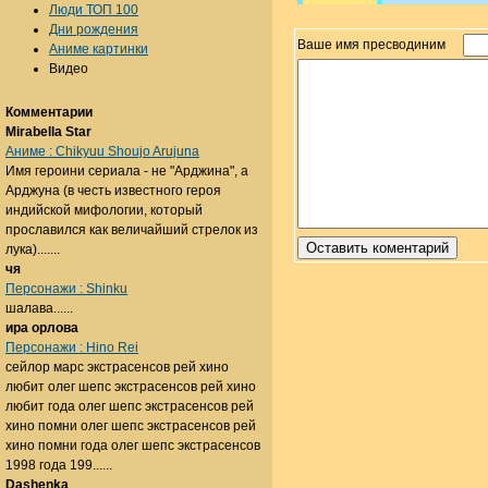
Люди ТОП 100
Дни рождения
Ваше имя пресводиним
Аниме картинки
Видео
Комментарии
Mirabella Star
Аниме : Chikyuu Shoujo Arujuna
Имя героини сериала - не "Арджина", а
Арджуна (в честь известного героя
индийской мифологии, который
прославился как величайший стрелок из
лука).......
чя
Персонажи : Shinku
шалава......
ира орлова
Персонажи : Hino Rei
сейлор марс экстрасенсов рей хино
любит олег шепс экстрасенсов рей хино
любит года олег шепс экстрасенсов рей
хино помни олег шепс экстрасенсов рей
хино помни года олег шепс экстрасенсов
1998 года 199......
Dashenka