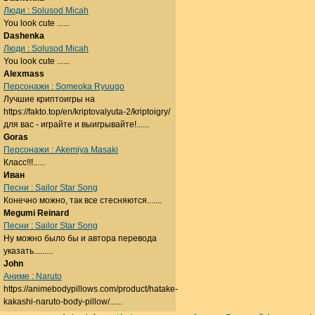
Люди : Solusod Micah
You look cute ......
Dashenka
Люди : Solusod Micah
You look cute ......
Alexmass
Персонажи : Someoka Ryuugo
Лучшие криптоигры на
https://fakto.top/en/kriptovalyuta-2/kriptoigry/
для вас - играйте и выигрывайте!......
Goras
Персонажи : Akemiya Masaki
Класс!!!......
Иван
Песни : Sailor Star Song
Конечно можно, так все стесняются.......
Megumi Reinard
Песни : Sailor Star Song
Ну можно было бы и автора перевода
указать.........
John
Аниме : Naruto
https://animebodypillows.com/product/hatake-
kakashi-naruto-body-pillow/......