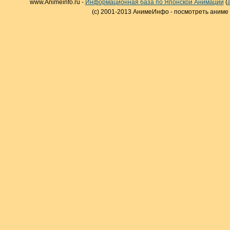
www.Animeinfo.ru -
Информационная база по Японской Анимации
(
(c) 2001-2013 АнимеИнфо - посмотреть аниме 