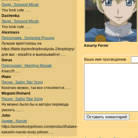
Люди : Solusod Micah
You look cute ......
Dashenka
Люди : Solusod Micah
You look cute ......
Alexmass
Персонажи : Someoka Ryuugo
Лучшие криптоигры на
Amarty Fermi
https://fakto.top/en/kriptovalyuta-2/kriptoigry/
для вас - играйте и выигрывайте!......
Ваше имя пресводиним
Goras
Персонажи : Akemiya Masaki
Класс!!!......
Иван
Песни : Sailor Star Song
Конечно можно, так все стесняются.......
Megumi Reinard
Песни : Sailor Star Song
Ну можно было бы и автора перевода
указать.........
John
Аниме : Naruto
https://animebodypillows.com/product/hatake-
kakashi-naruto-body-pillow/......