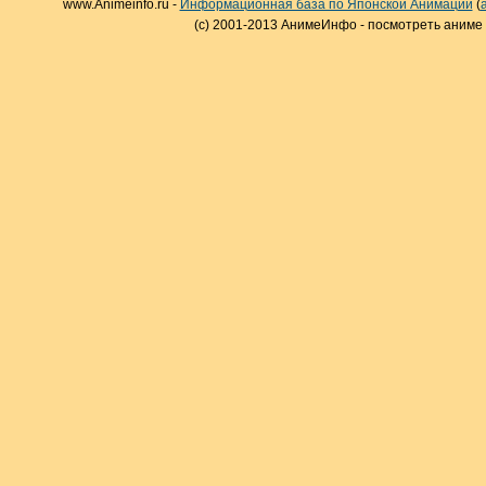
www.Animeinfo.ru -
Информационная база по Японской Анимации
(
(c) 2001-2013 АнимеИнфо - посмотреть аниме 