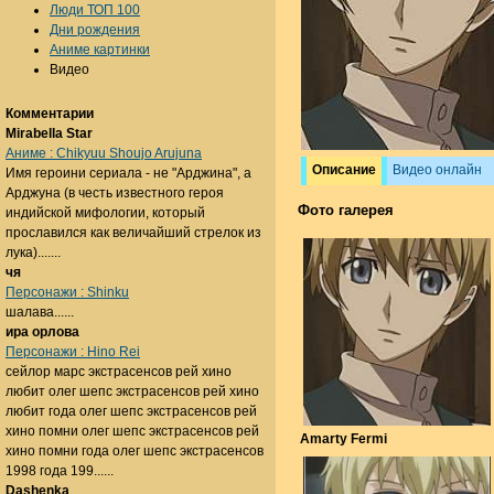
Люди ТОП 100
Дни рождения
Аниме картинки
Видео
Комментарии
Mirabella Star
Аниме : Chikyuu Shoujo Arujuna
Описание
Видео онлайн
Имя героини сериала - не "Арджина", а
Арджуна (в честь известного героя
Фото галерея
индийской мифологии, который
прославился как величайший стрелок из
лука).......
чя
Персонажи : Shinku
шалава......
ира орлова
Персонажи : Hino Rei
сейлор марс экстрасенсов рей хино
любит олег шепс экстрасенсов рей хино
любит года олег шепс экстрасенсов рей
хино помни олег шепс экстрасенсов рей
Amarty Fermi
хино помни года олег шепс экстрасенсов
1998 года 199......
Dashenka