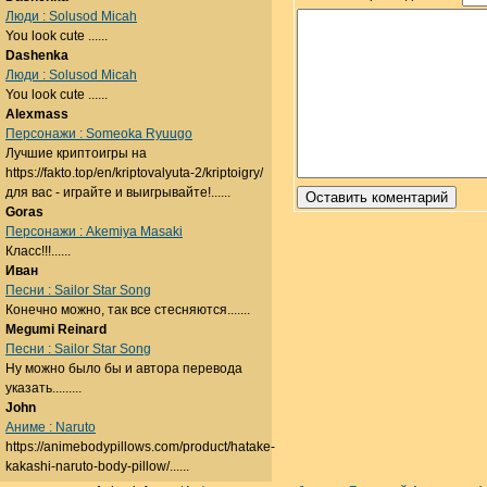
Люди : Solusod Micah
You look cute ......
Dashenka
Люди : Solusod Micah
You look cute ......
Alexmass
Персонажи : Someoka Ryuugo
Лучшие криптоигры на
https://fakto.top/en/kriptovalyuta-2/kriptoigry/
для вас - играйте и выигрывайте!......
Goras
Персонажи : Akemiya Masaki
Класс!!!......
Иван
Песни : Sailor Star Song
Конечно можно, так все стесняются.......
Megumi Reinard
Песни : Sailor Star Song
Ну можно было бы и автора перевода
указать.........
John
Аниме : Naruto
https://animebodypillows.com/product/hatake-
kakashi-naruto-body-pillow/......