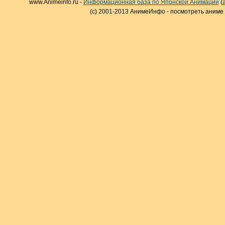
www.Animeinfo.ru -
Информационная база по Японской Анимации
(
(c) 2001-2013 АнимеИнфо - посмотреть аниме 