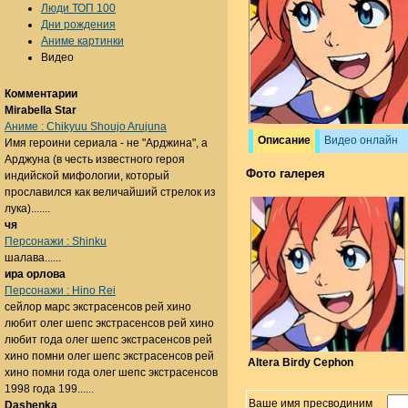
Люди ТОП 100
Дни рождения
Аниме картинки
Видео
Комментарии
Mirabella Star
Аниме : Chikyuu Shoujo Arujuna
Описание
Видео онлайн
Имя героини сериала - не "Арджина", а
Арджуна (в честь известного героя
Фото галерея
индийской мифологии, который
прославился как величайший стрелок из
лука).......
чя
Персонажи : Shinku
шалава......
ира орлова
Персонажи : Hino Rei
сейлор марс экстрасенсов рей хино
любит олег шепс экстрасенсов рей хино
любит года олег шепс экстрасенсов рей
хино помни олег шепс экстрасенсов рей
Altera Birdy Cephon
хино помни года олег шепс экстрасенсов
1998 года 199......
Ваше имя пресводиним
Dashenka