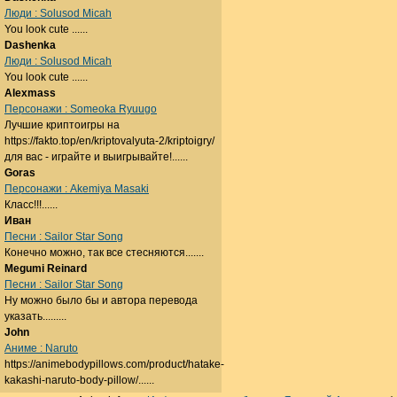
Люди : Solusod Micah
You look cute ......
Dashenka
Люди : Solusod Micah
You look cute ......
Alexmass
Персонажи : Someoka Ryuugo
Лучшие криптоигры на
https://fakto.top/en/kriptovalyuta-2/kriptoigry/
для вас - играйте и выигрывайте!......
Goras
Персонажи : Akemiya Masaki
Класс!!!......
Иван
Песни : Sailor Star Song
Конечно можно, так все стесняются.......
Megumi Reinard
Песни : Sailor Star Song
Ну можно было бы и автора перевода
указать.........
John
Аниме : Naruto
https://animebodypillows.com/product/hatake-
kakashi-naruto-body-pillow/......