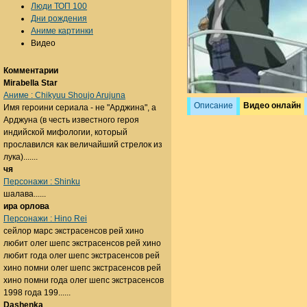
Люди ТОП 100
Дни рождения
Аниме картинки
Видео
Комментарии
Mirabella Star
Аниме : Chikyuu Shoujo Arujuna
Описание
Видео онлайн
Имя героини сериала - не "Арджина", а
Арджуна (в честь известного героя
индийской мифологии, который
прославился как величайший стрелок из
лука).......
чя
Персонажи : Shinku
шалава......
ира орлова
Персонажи : Hino Rei
сейлор марс экстрасенсов рей хино
любит олег шепс экстрасенсов рей хино
любит года олег шепс экстрасенсов рей
хино помни олег шепс экстрасенсов рей
хино помни года олег шепс экстрасенсов
1998 года 199......
Dashenka