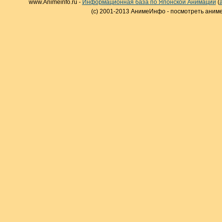
www.Animeinfo.ru -
Информационная база по Японской Анимации
(
(c) 2001-2013 АнимеИнфо - посмотреть аниме