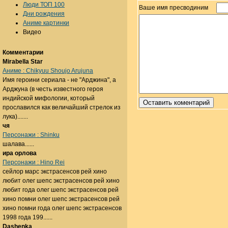
Люди ТОП 100
Ваше имя пресводиним
Дни рождения
Аниме картинки
Видео
Комментарии
Mirabella Star
Аниме : Chikyuu Shoujo Arujuna
Имя героини сериала - не "Арджина", а
Арджуна (в честь известного героя
индийской мифологии, который
прославился как величайший стрелок из
лука).......
чя
Персонажи : Shinku
шалава......
ира орлова
Персонажи : Hino Rei
сейлор марс экстрасенсов рей хино
любит олег шепс экстрасенсов рей хино
любит года олег шепс экстрасенсов рей
хино помни олег шепс экстрасенсов рей
хино помни года олег шепс экстрасенсов
1998 года 199......
Dashenka