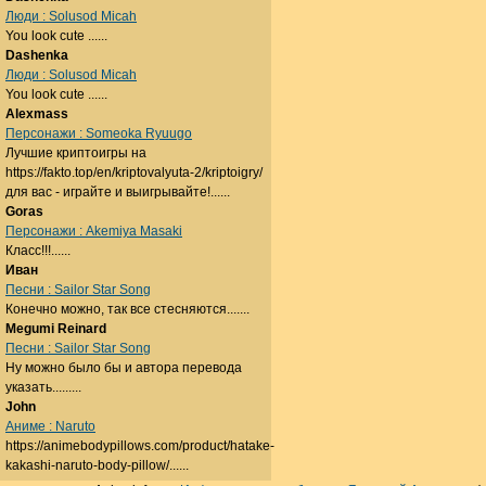
Люди : Solusod Micah
You look cute ......
Dashenka
Люди : Solusod Micah
You look cute ......
Alexmass
Персонажи : Someoka Ryuugo
Лучшие криптоигры на
https://fakto.top/en/kriptovalyuta-2/kriptoigry/
для вас - играйте и выигрывайте!......
Goras
Персонажи : Akemiya Masaki
Класс!!!......
Иван
Песни : Sailor Star Song
Конечно можно, так все стесняются.......
Megumi Reinard
Песни : Sailor Star Song
Ну можно было бы и автора перевода
указать.........
John
Аниме : Naruto
https://animebodypillows.com/product/hatake-
kakashi-naruto-body-pillow/......