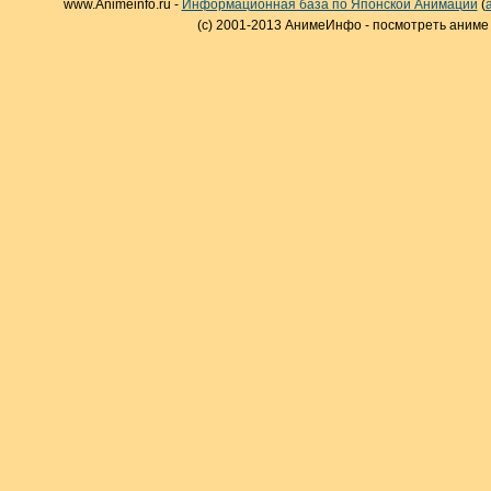
www.Animeinfo.ru -
Информационная база по Японской Анимации
(
(c) 2001-2013 АнимеИнфо - посмотреть аниме