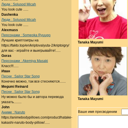
Люди : Solusod Micah
You look cute ......
Dashenka
Люди : Solusod Micah
You look cute ......
Alexmass
Персонажи : Someoka Ryuugo
Лучшие криптоигры на
Tanaka Mayumi
https://fakto.top/en/kriptovalyuta-2/kriptoigry/
для вас - играйте и выигрывайте!......
Goras
Персонажи : Akemiya Masaki
Класс!!!......
Иван
Песни : Sailor Star Song
Конечно можно, так все стесняются.......
Megumi Reinard
Песни : Sailor Star Song
Ну можно было бы и автора перевода
Tanaka Mayumi
указать.........
John
Ваше имя пресводиним
Аниме : Naruto
https://animebodypillows.com/product/hatake-
kakashi-naruto-body-pillow/......