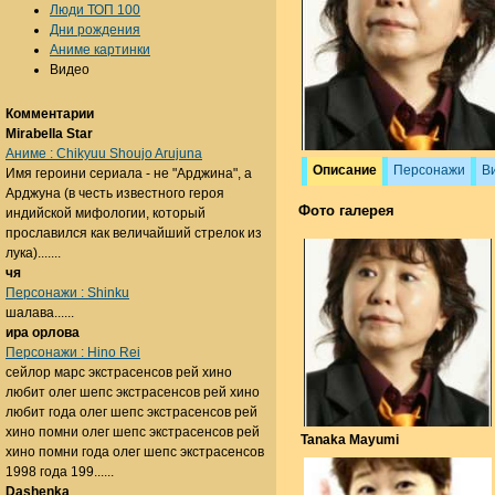
Люди ТОП 100
Дни рождения
Аниме картинки
Видео
Комментарии
Mirabella Star
Аниме : Chikyuu Shoujo Arujuna
Описание
Персонажи
В
Имя героини сериала - не "Арджина", а
Арджуна (в честь известного героя
Фото галерея
индийской мифологии, который
прославился как величайший стрелок из
лука).......
чя
Персонажи : Shinku
шалава......
ира орлова
Персонажи : Hino Rei
сейлор марс экстрасенсов рей хино
любит олег шепс экстрасенсов рей хино
любит года олег шепс экстрасенсов рей
хино помни олег шепс экстрасенсов рей
Tanaka Mayumi
хино помни года олег шепс экстрасенсов
1998 года 199......
Dashenka