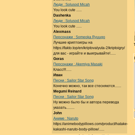
Люди : Solusod Micah
You look cute ......
Dashenka
Люди : Solusod Micah
You look cute ......
Alexmass
Персонажи : Someoka Ryuugo
Лучшие криптоигры на
https://fakto.top/en/kriptovalyuta-2/kriptoigry/
для вас - играйте и выигрывайте!......
Goras
Персонажи : Akemiya Masaki
Класс!!!......
Иван
Песни : Sailor Star Song
Конечно можно, так все стесняются.......
Megumi Reinard
Песни : Sailor Star Song
Ну можно было бы и автора перевода
указать.........
John
Аниме : Naruto
https://animebodypillows.com/product/hatake-
kakashi-naruto-body-pillow/......