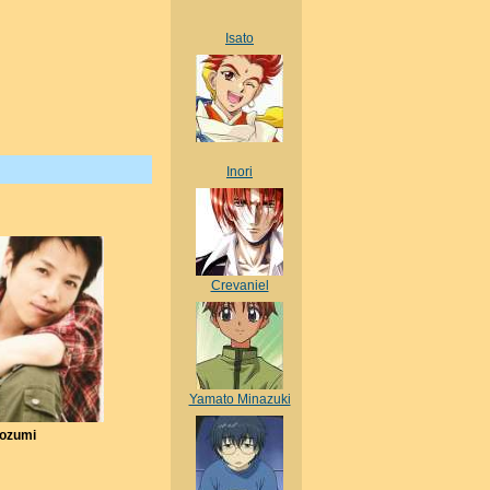
Isato
Inori
Crevaniel
Yamato Minazuki
aozumi