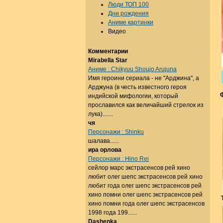
Люди ТОП 100
Дни рождения
Аниме картинки
Видео
Комментарии
Mirabella Star
Аниме : Chikyuu Shoujo Arujuna
Имя героини сериала - не "Арджина", а
Арджуна (в честь известного героя
индийской мифологии, который
прославился как величайший стрелок из
лука).......
чя
Персонажи : Shinku
шалава......
ира орлова
Персонажи : Hino Rei
сейлор марс экстрасенсов рей хино
любит олег шепс экстрасенсов рей хино
любит года олег шепс экстрасенсов рей
хино помни олег шепс экстрасенсов рей
хино помни года олег шепс экстрасенсов
1998 года 199......
Dashenka