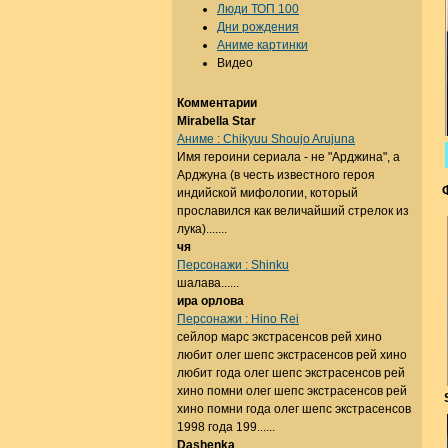
Люди ТОП 100
Дни рождения
Аниме картинки
Видео
Комментарии
Mirabella Star
Аниме : Chikyuu Shoujo Arujuna
Имя героини сериала - не "Арджина", а
Арджуна (в честь известного героя
индийской мифологии, который
прославился как величайший стрелок из
лука).......
чя
Персонажи : Shinku
шалава......
ира орлова
Персонажи : Hino Rei
сейлор марс экстрасенсов рей хино
любит олег шепс экстрасенсов рей хино
любит года олег шепс экстрасенсов рей
хино помни олег шепс экстрасенсов рей
хино помни года олег шепс экстрасенсов
1998 года 199......
Dashenka