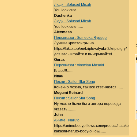
Люди : Solusod Micah
You look cute ......
Dashenka
Люди : Solusod Micah
You look cute ......
Alexmass
Персонажи : Someoka Ryuugo
Лучшие криптоигры на
https://fakto.top/en/kriptovalyuta-2/kriptoigry/
для вас - играйте и выигрывайте!......
Goras
Персонажи : Akemiya Masaki
Класс!!!......
Иван
Песни : Sailor Star Song
Конечно можно, так все стесняются.......
Megumi Reinard
Песни : Sailor Star Song
Ну можно было бы и автора перевода
указать.........
John
Аниме : Naruto
https://animebodypillows.com/product/hatake-
kakashi-naruto-body-pillow/......