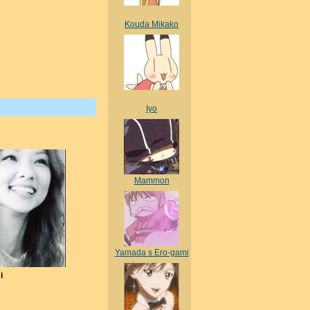
Kouda Mikako
Iyo
Mammon
Yamada s Ero-gami
i