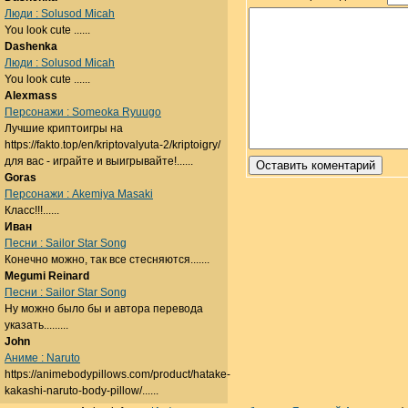
Люди : Solusod Micah
You look cute ......
Dashenka
Люди : Solusod Micah
You look cute ......
Alexmass
Персонажи : Someoka Ryuugo
Лучшие криптоигры на
https://fakto.top/en/kriptovalyuta-2/kriptoigry/
для вас - играйте и выигрывайте!......
Goras
Персонажи : Akemiya Masaki
Класс!!!......
Иван
Песни : Sailor Star Song
Конечно можно, так все стесняются.......
Megumi Reinard
Песни : Sailor Star Song
Ну можно было бы и автора перевода
указать.........
John
Аниме : Naruto
https://animebodypillows.com/product/hatake-
kakashi-naruto-body-pillow/......