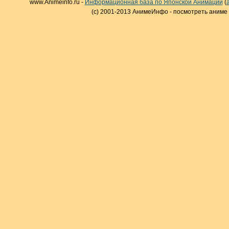
www.Animeinfo.ru -
Информационная база по Японской Анимации
(
(c) 2001-2013 АнимеИнфо - посмотреть аниме 