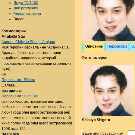
Люди ТОП 100
Дни рождения
Аниме картинки
Видео
Комментарии
Mirabella Star
Аниме : Chikyuu Shoujo Arujuna
Описание
Персонажи
В
Имя героини сериала - не "Арджина", а
Арджуна (в честь известного героя
Фото галерея
индийской мифологии, который
прославился как величайший стрелок из
лука).......
чя
Персонажи : Shinku
шалава......
ира орлова
Персонажи : Hino Rei
сейлор марс экстрасенсов рей хино
любит олег шепс экстрасенсов рей хино
любит года олег шепс экстрасенсов рей
хино помни олег шепс экстрасенсов рей
Shibuya Shigeru
хино помни года олег шепс экстрасенсов
1998 года 199......
Ваше имя пресводиним
Dashenka