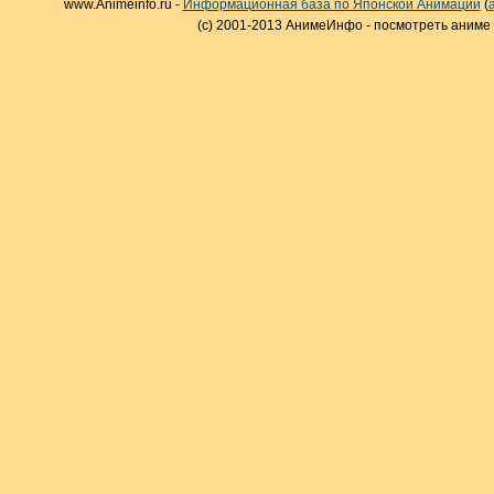
www.Animeinfo.ru -
Информационная база по Японской Анимации
(
(c) 2001-2013 АнимеИнфо - посмотреть аниме 