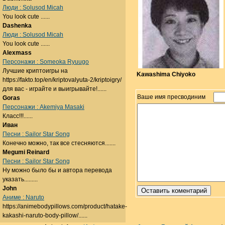
Люди : Solusod Micah
You look cute ......
Dashenka
Люди : Solusod Micah
You look cute ......
Alexmass
Персонажи : Someoka Ryuugo
Лучшие криптоигры на
Kawashima Chiyoko
https://fakto.top/en/kriptovalyuta-2/kriptoigry/
для вас - играйте и выигрывайте!......
Ваше имя пресводиним
Goras
Персонажи : Akemiya Masaki
Класс!!!......
Иван
Песни : Sailor Star Song
Конечно можно, так все стесняются.......
Megumi Reinard
Песни : Sailor Star Song
Ну можно было бы и автора перевода
указать.........
John
Аниме : Naruto
https://animebodypillows.com/product/hatake-
kakashi-naruto-body-pillow/......