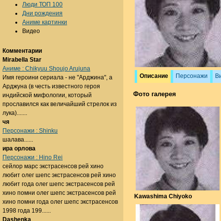
Люди ТОП 100
Дни рождения
Аниме картинки
Видео
Комментарии
Mirabella Star
Аниме : Chikyuu Shoujo Arujuna
Описание
Персонажи
В
Имя героини сериала - не "Арджина", а
Арджуна (в честь известного героя
Фото галерея
индийской мифологии, который
прославился как величайший стрелок из
лука).......
чя
Персонажи : Shinku
шалава......
ира орлова
Персонажи : Hino Rei
сейлор марс экстрасенсов рей хино
любит олег шепс экстрасенсов рей хино
любит года олег шепс экстрасенсов рей
хино помни олег шепс экстрасенсов рей
Kawashima Chiyoko
хино помни года олег шепс экстрасенсов
1998 года 199......
Dashenka