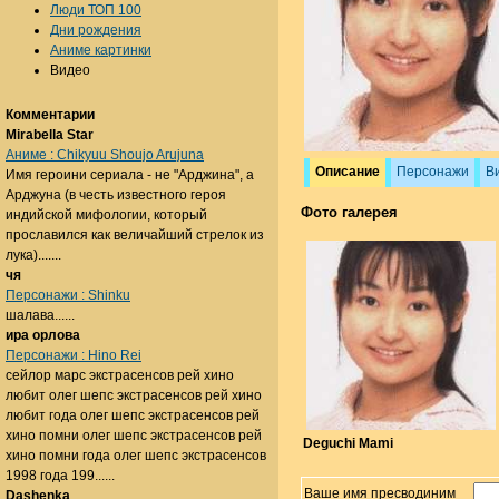
Люди ТОП 100
Дни рождения
Аниме картинки
Видео
Комментарии
Mirabella Star
Аниме : Chikyuu Shoujo Arujuna
Описание
Персонажи
В
Имя героини сериала - не "Арджина", а
Арджуна (в честь известного героя
Фото галерея
индийской мифологии, который
прославился как величайший стрелок из
лука).......
чя
Персонажи : Shinku
шалава......
ира орлова
Персонажи : Hino Rei
сейлор марс экстрасенсов рей хино
любит олег шепс экстрасенсов рей хино
любит года олег шепс экстрасенсов рей
хино помни олег шепс экстрасенсов рей
Deguchi Mami
хино помни года олег шепс экстрасенсов
1998 года 199......
Ваше имя пресводиним
Dashenka