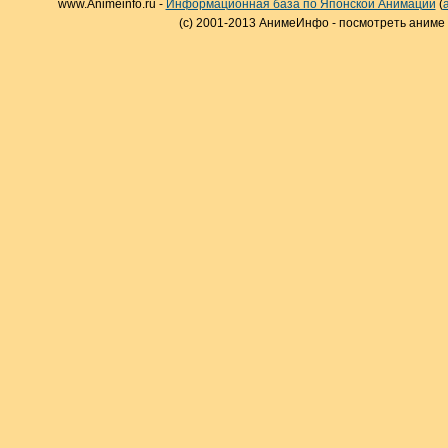
www.Animeinfo.ru -
Информационная база по Японской Анимации
(
(c) 2001-2013 АнимеИнфо - посмотреть аниме 