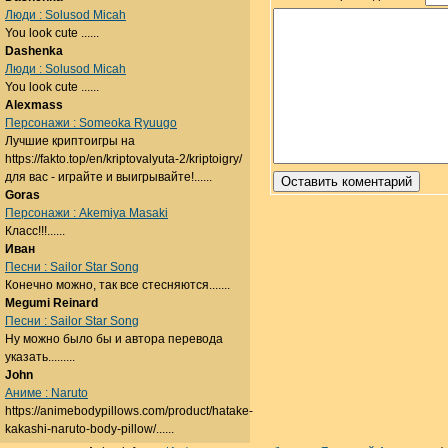
Люди : Solusod Micah
You look cute ......
Dashenka
Люди : Solusod Micah
You look cute ......
Alexmass
Персонажи : Someoka Ryuugo
Лучшие криптоигры на
https://fakto.top/en/kriptovalyuta-2/kriptoigry/
для вас - играйте и выигрывайте!......
Goras
Персонажи : Akemiya Masaki
Класс!!!......
Иван
Песни : Sailor Star Song
Конечно можно, так все стесняются.......
Megumi Reinard
Песни : Sailor Star Song
Ну можно было бы и автора перевода
указать.........
John
Аниме : Naruto
https://animebodypillows.com/product/hatake-
kakashi-naruto-body-pillow/......