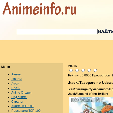
Аниме
Меню
Аниме
Рейтинг : 0.0000 Просмотров :
Жанры
.hack//Tasogare no Udew
Люди
Песни
.хак//Легенда Сумеречного Б
Anime Студии
.hack//Legend of the Twilight
Вид аниме
Страны
Аниме ТОП 100
Персонажи ТОП 100