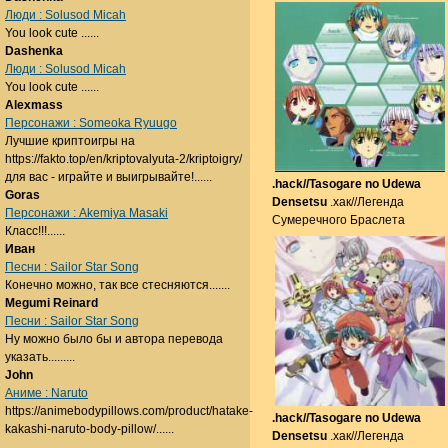
Люди : Solusod Micah
You look cute ......
Dashenka
Люди : Solusod Micah
You look cute ......
Alexmass
Персонажи : Someoka Ryuugo
Лучшие криптоигры на
https://fakto.top/en/kriptovalyuta-2/kriptoigry/
для вас - играйте и выигрывайте!......
.hack//Tasogare no Udewa
Goras
Densetsu
.хак//Легенда
Персонажи : Akemiya Masaki
Сумеречного Браслета
Класс!!!......
Иван
Песни : Sailor Star Song
Конечно можно, так все стесняются.......
Megumi Reinard
Песни : Sailor Star Song
Ну можно было бы и автора перевода
указать.........
John
Аниме : Naruto
https://animebodypillows.com/product/hatake-
.hack//Tasogare no Udewa
kakashi-naruto-body-pillow/......
Densetsu
.хак//Легенда