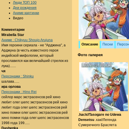
Люди ТОП 100
Дни рождения
Аниме картинки
Видео
Комментарии
Mirabella Star
Аниме : Chikyuu Shoujo Arujuna
Описание
Песни
Персо
Имя героини сериала - не "Арджина", а
Арджуна (в честь известного героя
Фото галерея
индийской мифологии, который
прославился как величайший стрелок из
лука).......
чя
Персонажи : Shinku
шалава......
ира орлова
Персонажи : Hino Rei
сейлор марс экстрасенсов рей хино
любит олег шепс экстрасенсов рей хино
любит года олег шепс экстрасенсов рей
хино помни олег шепс экстрасенсов рей
.hack//Tasogare no Udewa
хино помни года олег шепс экстрасенсов
Densetsu
.хак//Легенда
1998 года 199......
Сумеречного Браслета
Dashenka