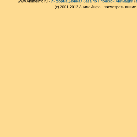
www.Animeinfo.ru -
Информационная база по Японской Анимации
(
(c) 2001-2013 АнимеИнфо - посмотреть аниме 