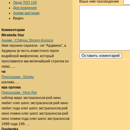
Ваше имя пресводиним
Люди ТОП 100
Дни рождения
Аниме картинки
Видео
Комментарии
Mirabella Star
Аниме : Chikyuu Shoujo Arujuna
Имя героини сериала - не "Арджина", а
Арджуна (в честь известного героя
индийской мифологии, который
прославился как величайший стрелок из
лука).......
чя
Персонажи : Shinku
шалава......
ира орлова
Персонажи : Hino Rei
сейлор марс экстрасенсов рей хино
любит олег шепс экстрасенсов рей хино
любит года олег шепс экстрасенсов рей
хино помни олег шепс экстрасенсов рей
хино помни года олег шепс экстрасенсов
1998 года 199......
Dashenka