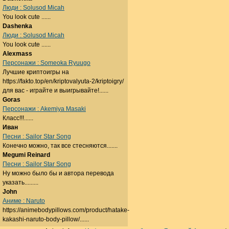
Люди : Solusod Micah
You look cute ......
Dashenka
Люди : Solusod Micah
You look cute ......
Alexmass
Персонажи : Someoka Ryuugo
Лучшие криптоигры на
https://fakto.top/en/kriptovalyuta-2/kriptoigry/
для вас - играйте и выигрывайте!......
Goras
Персонажи : Akemiya Masaki
Класс!!!......
Иван
Песни : Sailor Star Song
Конечно можно, так все стесняются.......
Megumi Reinard
Песни : Sailor Star Song
Ну можно было бы и автора перевода
указать.........
John
Аниме : Naruto
https://animebodypillows.com/product/hatake-
kakashi-naruto-body-pillow/......