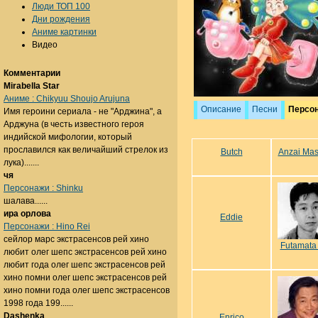
Люди ТОП 100
Дни рождения
Аниме картинки
Видео
Комментарии
Mirabella Star
Аниме : Chikyuu Shoujo Arujuna
Описание
Песни
Персо
Имя героини сериала - не "Арджина", а
Арджуна (в честь известного героя
индийской мифологии, который
прославился как величайший стрелок из
Butch
Anzai Mas
лука).......
чя
Персонажи : Shinku
шалава......
ира орлова
Eddie
Персонажи : Hino Rei
сейлор марс экстрасенсов рей хино
Futamata 
любит олег шепс экстрасенсов рей хино
любит года олег шепс экстрасенсов рей
хино помни олег шепс экстрасенсов рей
хино помни года олег шепс экстрасенсов
1998 года 199......
Dashenka
Enrico