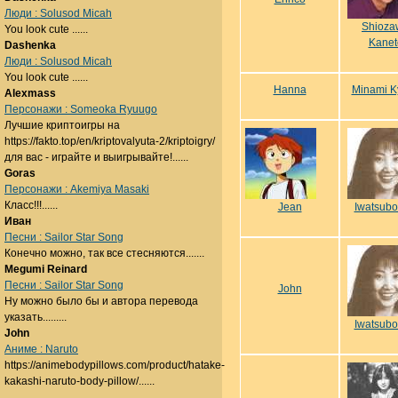
Люди : Solusod Micah
Shioza
You look cute ......
Kanet
Dashenka
Люди : Solusod Micah
You look cute ......
Hanna
Minami K
Alexmass
Персонажи : Someoka Ryuugo
Лучшие криптоигры на
https://fakto.top/en/kriptovalyuta-2/kriptoigry/
для вас - играйте и выигрывайте!......
Goras
Персонажи : Akemiya Masaki
Класс!!!......
Jean
Iwatsubo
Иван
Песни : Sailor Star Song
Конечно можно, так все стесняются.......
Megumi Reinard
Песни : Sailor Star Song
John
Ну можно было бы и автора перевода
указать.........
Iwatsubo
John
Аниме : Naruto
https://animebodypillows.com/product/hatake-
kakashi-naruto-body-pillow/......