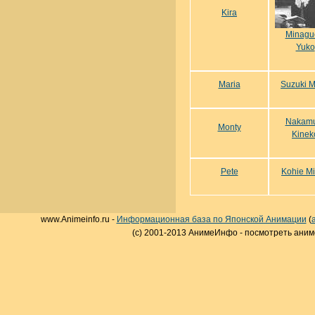
Kira
Minagu
Yuko
Maria
Suzuki 
Nakam
Monty
Kinek
Pete
Kohie M
www.Animeinfo.ru -
Информационная база по Японской Анимации
(
(c) 2001-2013 АнимеИнфо - посмотреть аним