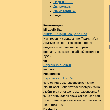
Люди ТОП 100
Дни рождения
Аниме картинки
Видео
Комментарии
Mirabella Star
Аниме : Chikyuu Shoujo Arujuna
Имя героини сериала - не "Арджина", а
Арджуна (в честь известного героя
индийской мифологии, который
прославился как величайший стрелок из
лука).......
чя
Персонажи : Shinku
шалава......
ира орлова
Персонажи : Hino Rei
сейлор марс экстрасенсов рей хино
любит олег шепс экстрасенсов рей хино
любит года олег шепс экстрасенсов рей
хино помни олег шепс экстрасенсов рей
хино помни года олег шепс экстрасенсов
1998 года 199......
Dashenka