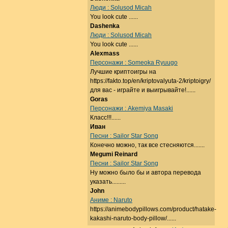
Люди : Solusod Micah
You look cute ......
Dashenka
Люди : Solusod Micah
You look cute ......
Alexmass
Персонажи : Someoka Ryuugo
Лучшие криптоигры на
https://fakto.top/en/kriptovalyuta-2/kriptoigry/
для вас - играйте и выигрывайте!......
Goras
Персонажи : Akemiya Masaki
Класс!!!......
Иван
Песни : Sailor Star Song
Конечно можно, так все стесняются.......
Megumi Reinard
Песни : Sailor Star Song
Ну можно было бы и автора перевода
указать.........
John
Аниме : Naruto
https://animebodypillows.com/product/hatake-
kakashi-naruto-body-pillow/......