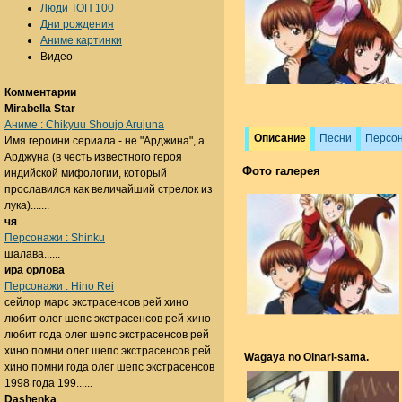
Люди ТОП 100
Дни рождения
Аниме картинки
Видео
Комментарии
Mirabella Star
Аниме : Chikyuu Shoujo Arujuna
Описание
Песни
Персо
Имя героини сериала - не "Арджина", а
Арджуна (в честь известного героя
Фото галерея
индийской мифологии, который
прославился как величайший стрелок из
лука).......
чя
Персонажи : Shinku
шалава......
ира орлова
Персонажи : Hino Rei
сейлор марс экстрасенсов рей хино
любит олег шепс экстрасенсов рей хино
любит года олег шепс экстрасенсов рей
хино помни олег шепс экстрасенсов рей
Wagaya no Oinari-sama.
хино помни года олег шепс экстрасенсов
1998 года 199......
Dashenka