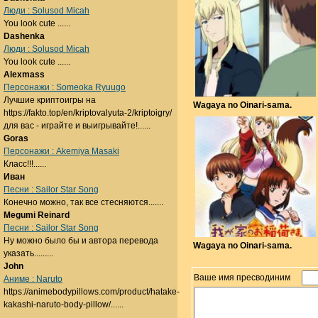
Люди : Solusod Micah
You look cute ......
Dashenka
Люди : Solusod Micah
You look cute ......
Alexmass
Персонажи : Someoka Ryuugo
Лучшие криптоигры на
Wagaya no Oinari-sama.
https://fakto.top/en/kriptovalyuta-2/kriptoigry/
для вас - играйте и выигрывайте!......
Goras
Персонажи : Akemiya Masaki
Класс!!!......
Иван
Песни : Sailor Star Song
Конечно можно, так все стесняются.......
Megumi Reinard
Песни : Sailor Star Song
Ну можно было бы и автора перевода
Wagaya no Oinari-sama.
указать.........
John
Ваше имя пресводиним
Аниме : Naruto
https://animebodypillows.com/product/hatake-
kakashi-naruto-body-pillow/......