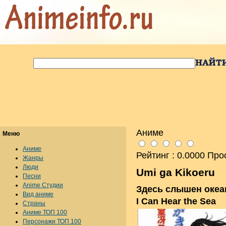
Аниме
Меню
Аниме
Рейтинг : 0.0000 Про
Жанры
Люди
Umi ga Kikoeru
Песни
Anime Студии
Здесь слышен океа
Вид аниме
I Can Hear the Sea
Страны
Аниме ТОП 100
Персонажи ТОП 100