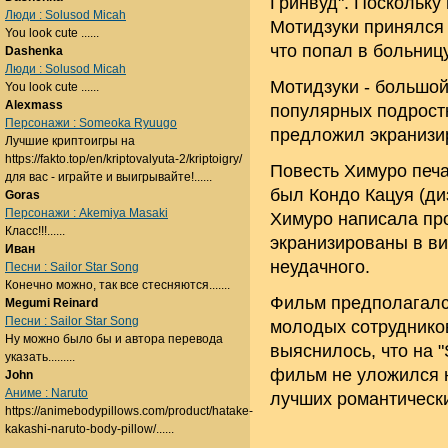
Гринвуд". Поскольку 
Люди : Solusod Micah
Мотидзуки принялся с
You look cute ......
что попал в больницу
Dashenka
Люди : Solusod Micah
Мотидзуки - большой
You look cute ......
Alexmass
популярных подрост
Персонажи : Someoka Ryuugo
предложил экранизи
Лучшие криптоигры на
https://fakto.top/en/kriptovalyuta-2/kriptoigry/
Повесть Химуро печа
для вас - играйте и выигрывайте!......
был Кондо Кацуя (д
Goras
Персонажи : Akemiya Masaki
Химуро написала про
Класс!!!......
экранизированы в в
Иван
неудачного.
Песни : Sailor Star Song
Конечно можно, так все стесняются.......
Фильм предполагался
Megumi Reinard
Песни : Sailor Star Song
молодых сотрудников 
Ну можно было бы и автора перевода
выяснилось, что на "
указать.........
фильм не уложился н
John
Аниме : Naruto
лучших романтическ
https://animebodypillows.com/product/hatake-
kakashi-naruto-body-pillow/......