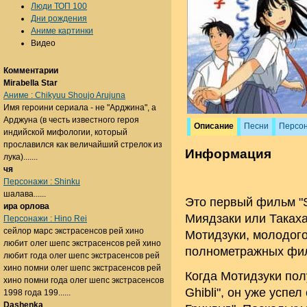
Люди ТОП 100
Дни рождения
Аниме картинки
Видео
Комментарии
Mirabella Star
Аниме : Chikyuu Shoujo Arujuna
Имя героини сериала - не "Арджина", а
Арджуна (в честь известного героя
Описание
Песни
Персо
индийской мифологии, который
прославился как величайший стрелок из
Информация
лука).......
чя
Персонажи : Shinku
шалава......
Это первый фильм "St
ира орлова
Миядзаки или Такаха
Персонажи : Hino Rei
сейлор марс экстрасенсов рей хино
Мотидзуки, молодого
любит олег шепс экстрасенсов рей хино
полнометражных фил
любит года олег шепс экстрасенсов рей
хино помни олег шепс экстрасенсов рей
Когда Мотидзуки пол
хино помни года олег шепс экстрасенсов
Ghibli", он уже успе
1998 года 199......
Dashenka