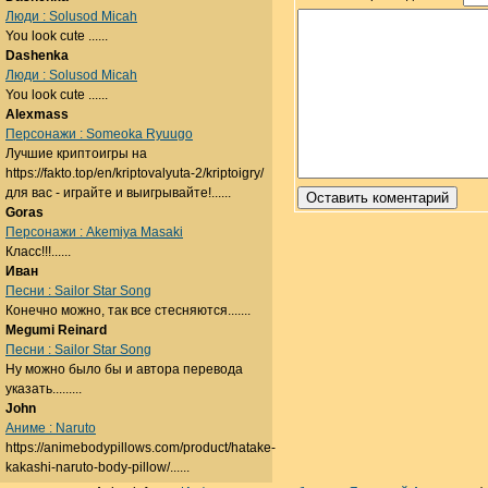
Люди : Solusod Micah
You look cute ......
Dashenka
Люди : Solusod Micah
You look cute ......
Alexmass
Персонажи : Someoka Ryuugo
Лучшие криптоигры на
https://fakto.top/en/kriptovalyuta-2/kriptoigry/
для вас - играйте и выигрывайте!......
Goras
Персонажи : Akemiya Masaki
Класс!!!......
Иван
Песни : Sailor Star Song
Конечно можно, так все стесняются.......
Megumi Reinard
Песни : Sailor Star Song
Ну можно было бы и автора перевода
указать.........
John
Аниме : Naruto
https://animebodypillows.com/product/hatake-
kakashi-naruto-body-pillow/......