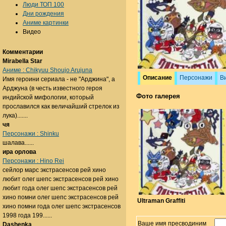
Люди ТОП 100
Дни рождения
Аниме картинки
Видео
Комментарии
Mirabella Star
Аниме : Chikyuu Shoujo Arujuna
Описание
Персонажи
В
Имя героини сериала - не "Арджина", а
Арджуна (в честь известного героя
Фото галерея
индийской мифологии, который
прославился как величайший стрелок из
лука).......
чя
Персонажи : Shinku
шалава......
ира орлова
Персонажи : Hino Rei
сейлор марс экстрасенсов рей хино
любит олег шепс экстрасенсов рей хино
любит года олег шепс экстрасенсов рей
хино помни олег шепс экстрасенсов рей
Ultraman Graffiti
хино помни года олег шепс экстрасенсов
1998 года 199......
Ваше имя пресводиним
Dashenka