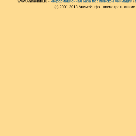
www.Animeinfo.ru -
Информационная база по Японской Анимации
(
(c) 2001-2013 АнимеИнфо - посмотреть аниме 