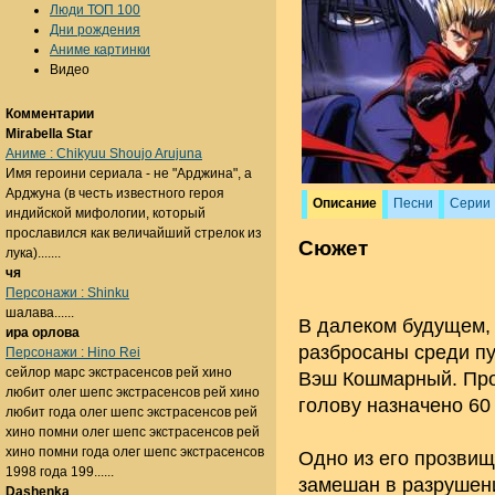
Люди ТОП 100
Дни рождения
Аниме картинки
Видео
Комментарии
Mirabella Star
Аниме : Chikyuu Shoujo Arujuna
Имя героини сериала - не "Арджина", а
Арджуна (в честь известного героя
Описание
Песни
Серии
индийской мифологии, который
прославился как величайший стрелок из
Сюжет
лука).......
чя
Персонажи : Shinku
шалава......
В далеком будущем, 
ира орлова
разбросаны среди пу
Персонажи : Hino Rei
сейлор марс экстрасенсов рей хино
Вэш Кошмарный. Про 
любит олег шепс экстрасенсов рей хино
голову назначено 60
любит года олег шепс экстрасенсов рей
хино помни олег шепс экстрасенсов рей
хино помни года олег шепс экстрасенсов
Одно из его прозвищ 
1998 года 199......
замешан в разрушени
Dashenka