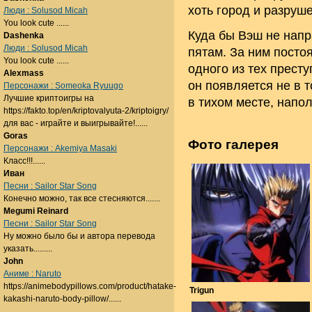
хоть город и разруше
Люди : Solusod Micah
You look cute ......
Куда бы Вэш не напр
Dashenka
Люди : Solusod Micah
пятам. За ним посто
You look cute ......
одного из тех престу
Alexmass
он появляется не в т
Персонажи : Someoka Ryuugo
Лучшие криптоигры на
в тихом месте, нап
https://fakto.top/en/kriptovalyuta-2/kriptoigry/
для вас - играйте и выигрывайте!......
Goras
Фото галерея
Персонажи : Akemiya Masaki
Класс!!!......
Иван
Песни : Sailor Star Song
Конечно можно, так все стесняются.......
Megumi Reinard
Песни : Sailor Star Song
Ну можно было бы и автора перевода
указать.........
John
Аниме : Naruto
https://animebodypillows.com/product/hatake-
Trigun
kakashi-naruto-body-pillow/......