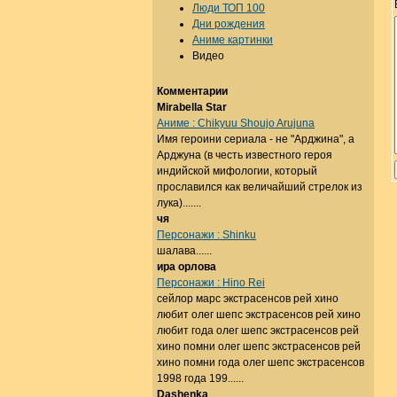
Люди ТОП 100
Дни рождения
Аниме картинки
Видео
Комментарии
Mirabella Star
Аниме : Chikyuu Shoujo Arujuna
Имя героини сериала - не "Арджина", а
Арджуна (в честь известного героя
индийской мифологии, который
прославился как величайший стрелок из
лука).......
чя
Персонажи : Shinku
шалава......
ира орлова
Персонажи : Hino Rei
сейлор марс экстрасенсов рей хино
любит олег шепс экстрасенсов рей хино
любит года олег шепс экстрасенсов рей
хино помни олег шепс экстрасенсов рей
хино помни года олег шепс экстрасенсов
1998 года 199......
Dashenka