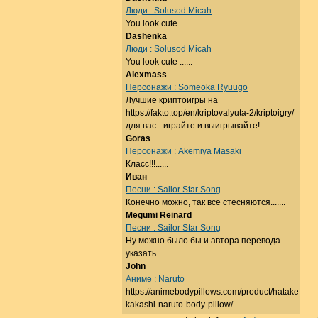
Люди : Solusod Micah
You look cute ......
Dashenka
Люди : Solusod Micah
You look cute ......
Alexmass
Персонажи : Someoka Ryuugo
Лучшие криптоигры на
https://fakto.top/en/kriptovalyuta-2/kriptoigry/
для вас - играйте и выигрывайте!......
Goras
Персонажи : Akemiya Masaki
Класс!!!......
Иван
Песни : Sailor Star Song
Конечно можно, так все стесняются.......
Megumi Reinard
Песни : Sailor Star Song
Ну можно было бы и автора перевода
указать.........
John
Аниме : Naruto
https://animebodypillows.com/product/hatake-
kakashi-naruto-body-pillow/......