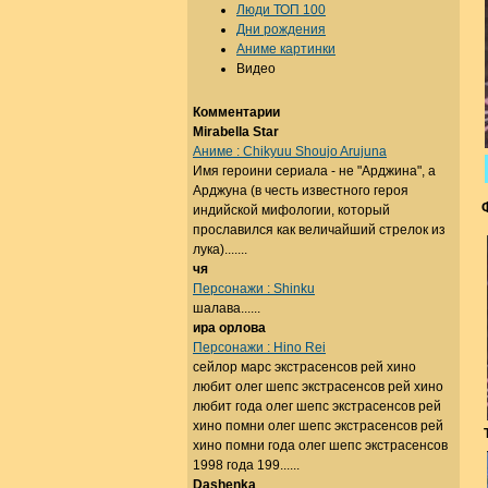
Люди ТОП 100
Дни рождения
Аниме картинки
Видео
Комментарии
Mirabella Star
Аниме : Chikyuu Shoujo Arujuna
Имя героини сериала - не "Арджина", а
Арджуна (в честь известного героя
индийской мифологии, который
прославился как величайший стрелок из
лука).......
чя
Персонажи : Shinku
шалава......
ира орлова
Персонажи : Hino Rei
сейлор марс экстрасенсов рей хино
любит олег шепс экстрасенсов рей хино
любит года олег шепс экстрасенсов рей
хино помни олег шепс экстрасенсов рей
хино помни года олег шепс экстрасенсов
1998 года 199......
Dashenka