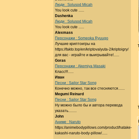
Люди : Solusod Micah
You look cute ......
Dashenka
Люди : Solusod Micah
You look cute ......
Alexmass
Персонажи : Someoka Ryuugo
Лучшие криптоигры на
https://fakto.top/en/kriptovalyuta-2/kriptoigry/
для вас - играйте и выигрывайте!......
Goras
Персонажи : Akemiya Masaki
Класс!!!......
Иван
Песни : Sailor Star Song
Конечно можно, так все стесняются.......
Megumi Reinard
Песни : Sailor Star Song
Ну можно было бы и автора перевода
указать.........
John
Аниме : Naruto
https://animebodypillows.com/product/hatake-
kakashi-naruto-body-pillow/......