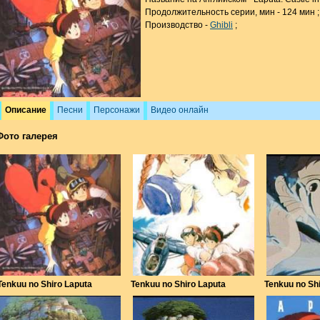
Продолжительность серии, мин - 124 мин ;
Производство -
Ghibli
;
Описание
Песни
Персонажи
Видео онлайн
Фото галерея
Tenkuu no Shiro Laputa
Tenkuu no Shiro Laputa
Tenkuu no Sh