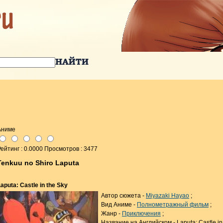
Аниме
ейтинг : 0.0000 Просмотров : 3477
Tenkuu no Shiro Laputa
aputa: Castle in the Sky
Автор сюжета -
Miyazaki Hayao
;
Вид Аниме -
Полнометражный фильм
;
Жанр -
Приключения
;
Название на Английском - Laputa: Castle in 