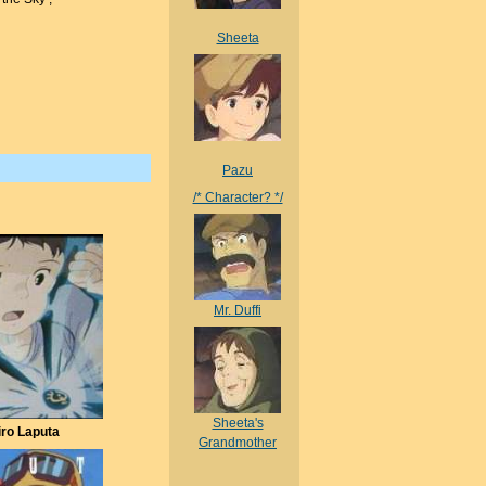
Sheeta
Pazu
/* Character? */
Mr. Duffi
Sheeta's
iro Laputa
Grandmother