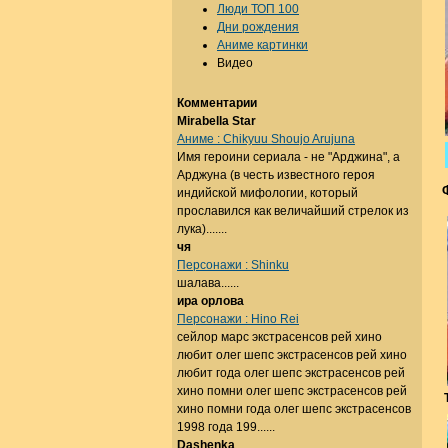
Люди ТОП 100
Дни рождения
Аниме картинки
Видео
Комментарии
Mirabella Star
Аниме : Chikyuu Shoujo Arujuna
Имя героини сериала - не "Арджина", а
Арджуна (в честь известного героя
индийской мифологии, который
прославился как величайший стрелок из
лука).......
чя
Персонажи : Shinku
шалава......
ира орлова
Персонажи : Hino Rei
сейлор марс экстрасенсов рей хино
любит олег шепс экстрасенсов рей хино
любит года олег шепс экстрасенсов рей
хино помни олег шепс экстрасенсов рей
хино помни года олег шепс экстрасенсов
1998 года 199......
Dashenka