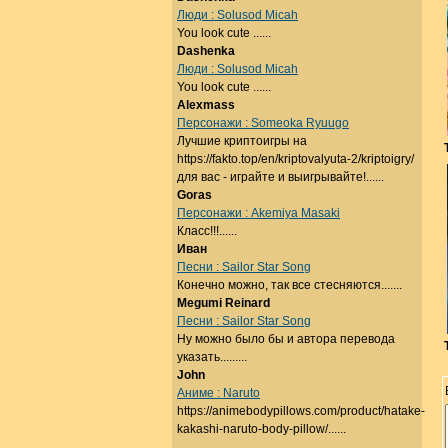
Люди : Solusod Micah
You look cute ......
Dashenka
Люди : Solusod Micah
You look cute ......
Alexmass
Персонажи : Someoka Ryuugo
Лучшие криптоигры на
https://fakto.top/en/kriptovalyuta-2/kriptoigry/
для вас - играйте и выигрывайте!......
Goras
Персонажи : Akemiya Masaki
Класс!!!......
Иван
Песни : Sailor Star Song
Конечно можно, так все стесняются.......
Megumi Reinard
Песни : Sailor Star Song
Ну можно было бы и автора перевода
указать.........
John
Аниме : Naruto
https://animebodypillows.com/product/hatake-
kakashi-naruto-body-pillow/......