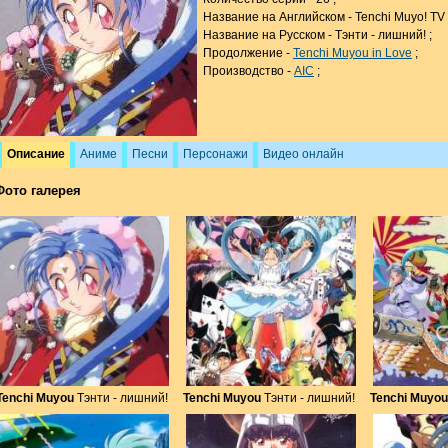
Название на Английском - Tenchi Muyo! TV 
Название на Русском - Тэнти - лишний! ;
Продолжение -
Tenchi Muyou in Love
;
Производство -
AIC
;
Описание
Аниме
Песни
Персонажи
Видео онлайн
Фото галерея
Tenchi Muyou
Тэнти - лишний!
Tenchi Muyou
Тэнти - лишний!
Tenchi Muyou