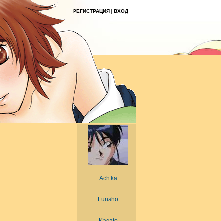
РЕГИСТРАЦИЯ
|
ВХОД
Achika
Funaho
Kagato