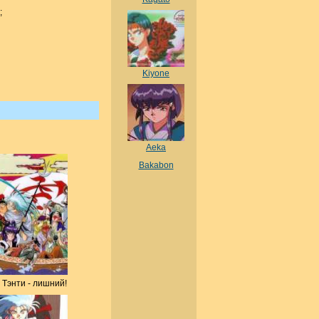
;
Kiyone
Aeka
Bakabon
Тэнти - лишний!