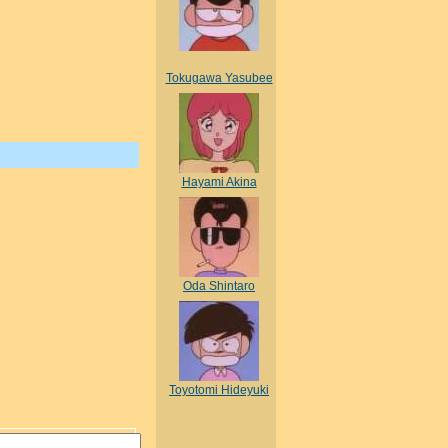
Tokugawa Yasubee
Hayami Akina
Oda Shintaro
Toyotomi Hideyuki