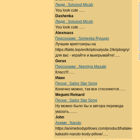
Люди : Solusod Micah
You look cute ......
Dashenka
Люди : Solusod Micah
You look cute ......
Alexmass
Персонажи : Someoka Ryuugo
Лучшие криптоигры на
https://fakto.top/en/kriptovalyuta-2/kriptoigry/
для вас - играйте и выигрывайте!......
Goras
Персонажи : Akemiya Masaki
Класс!!!......
Иван
Песни : Sailor Star Song
Конечно можно, так все стесняются.......
Megumi Reinard
Песни : Sailor Star Song
Ну можно было бы и автора перевода
указать.........
John
Аниме : Naruto
https://animebodypillows.com/product/hatake-
kakashi-naruto-body-pillow/......