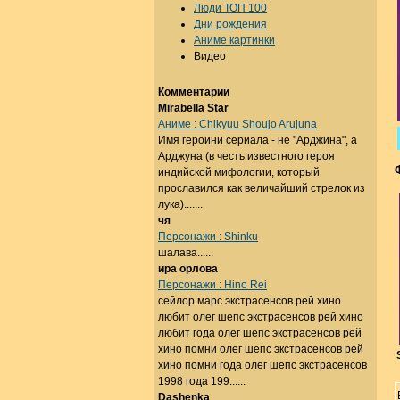
Люди ТОП 100
Дни рождения
Аниме картинки
Видео
Комментарии
Mirabella Star
Аниме : Chikyuu Shoujo Arujuna
Имя героини сериала - не "Арджина", а
Арджуна (в честь известного героя
индийской мифологии, который
прославился как величайший стрелок из
лука).......
чя
Персонажи : Shinku
шалава......
ира орлова
Персонажи : Hino Rei
сейлор марс экстрасенсов рей хино
любит олег шепс экстрасенсов рей хино
любит года олег шепс экстрасенсов рей
хино помни олег шепс экстрасенсов рей
хино помни года олег шепс экстрасенсов
1998 года 199......
Dashenka