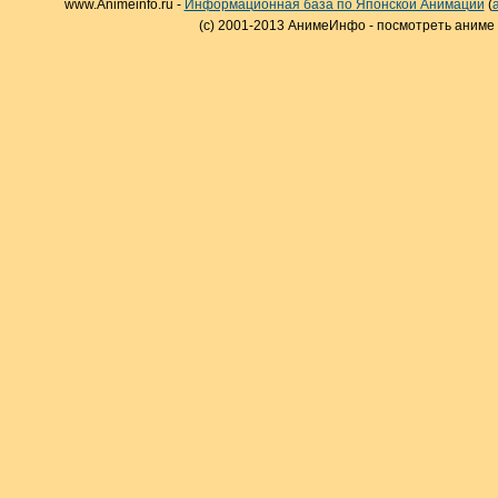
www.Animeinfo.ru -
Информационная база по Японской Анимации
(
(c) 2001-2013 АнимеИнфо - посмотреть аниме 