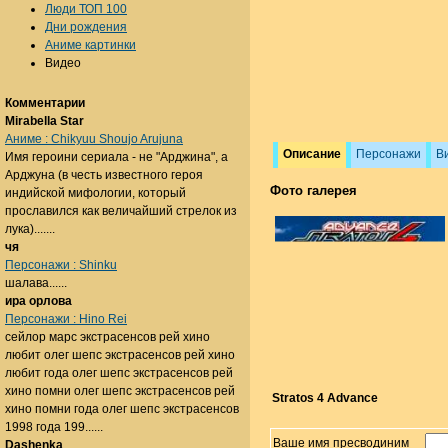
Люди ТОП 100
Дни рождения
Аниме картинки
Видео
Комментарии
Mirabella Star
Аниме : Chikyuu Shoujo Arujuna
Описание
Персонажи
В
Имя героини сериала - не "Арджина", а
Арджуна (в честь известного героя
Фото галерея
индийской мифологии, который
прославился как величайший стрелок из
лука).......
чя
Персонажи : Shinku
шалава......
ира орлова
Персонажи : Hino Rei
сейлор марс экстрасенсов рей хино
любит олег шепс экстрасенсов рей хино
любит года олег шепс экстрасенсов рей
хино помни олег шепс экстрасенсов рей
Stratos 4 Advance
хино помни года олег шепс экстрасенсов
1998 года 199......
Ваше имя пресводиним
Dashenka