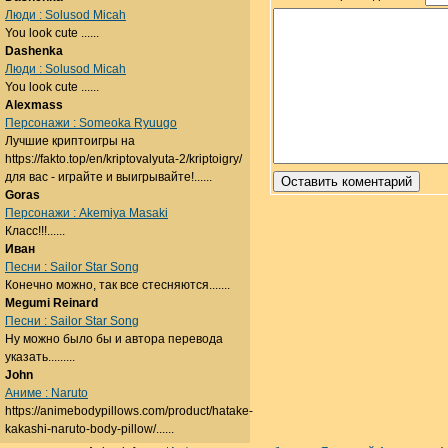
Люди : Solusod Micah
You look cute ......
Dashenka
Люди : Solusod Micah
You look cute ......
Alexmass
Персонажи : Someoka Ryuugo
Лучшие криптоигры на
https://fakto.top/en/kriptovalyuta-2/kriptoigry/
для вас - играйте и выигрывайте!......
Goras
Персонажи : Akemiya Masaki
Класс!!!......
Иван
Песни : Sailor Star Song
Конечно можно, так все стесняются.......
Megumi Reinard
Песни : Sailor Star Song
Ну можно было бы и автора перевода
указать.........
John
Аниме : Naruto
https://animebodypillows.com/product/hatake-
kakashi-naruto-body-pillow/......