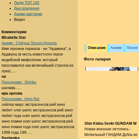
Люди ТОП 100
Дни рождения
Аниме картинки
Видео
Комментарии
Mirabella Star
Аниме : Chikyuu Shoujo Arujuna
Описание
Аниме
Песни
Имя героини сериала - не "Арджина", а
Арджуна (в честь известного героя
Фото галерея
индийской мифологии, который
прославился как величайший стрелок из
лука).......
чя
Персонажи : Shinku
шалава......
ира орлова
Персонажи : Hino Rei
сейлор марс экстрасенсов рей хино
любит олег шепс экстрасенсов рей хино
любит года олег шепс экстрасенсов рей
хино помни олег шепс экстрасенсов рей
Shin Kidou Senki GUNDAM W
хино помни года олег шепс экстрасенсов
Новая военная летопись -
1998 года 199......
Мобильный ГАНДАМ Дубль-вэ
Dashenka