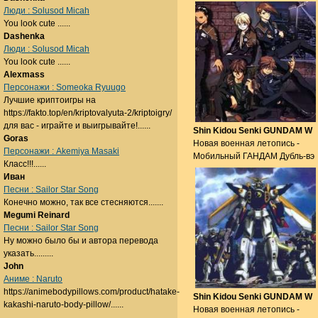
Люди : Solusod Micah
You look cute ......
Dashenka
Люди : Solusod Micah
You look cute ......
Alexmass
Персонажи : Someoka Ryuugo
Лучшие криптоигры на
https://fakto.top/en/kriptovalyuta-2/kriptoigry/
для вас - играйте и выигрывайте!......
Shin Kidou Senki GUNDAM W
Goras
Новая военная летопись -
Персонажи : Akemiya Masaki
Мобильный ГАНДАМ Дубль-вэ
Класс!!!......
Иван
Песни : Sailor Star Song
Конечно можно, так все стесняются.......
Megumi Reinard
Песни : Sailor Star Song
Ну можно было бы и автора перевода
указать.........
John
Аниме : Naruto
https://animebodypillows.com/product/hatake-
Shin Kidou Senki GUNDAM W
kakashi-naruto-body-pillow/......
Новая военная летопись -