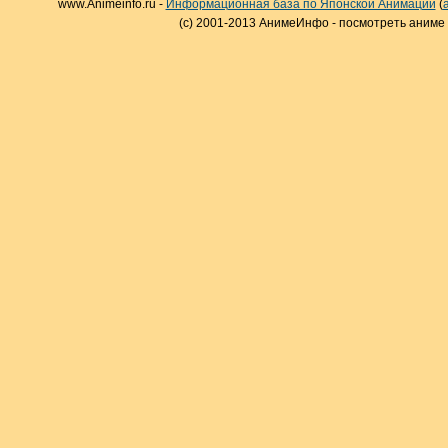
www.Animeinfo.ru -
Информационная база по Японской Анимации
(
(c) 2001-2013 АнимеИнфо - посмотреть аниме 