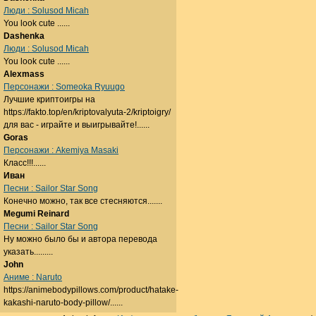
Люди : Solusod Micah
You look cute ......
Dashenka
Люди : Solusod Micah
You look cute ......
Alexmass
Персонажи : Someoka Ryuugo
Лучшие криптоигры на
https://fakto.top/en/kriptovalyuta-2/kriptoigry/
для вас - играйте и выигрывайте!......
Goras
Персонажи : Akemiya Masaki
Класс!!!......
Иван
Песни : Sailor Star Song
Конечно можно, так все стесняются.......
Megumi Reinard
Песни : Sailor Star Song
Ну можно было бы и автора перевода
указать.........
John
Аниме : Naruto
https://animebodypillows.com/product/hatake-
kakashi-naruto-body-pillow/......