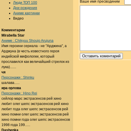
Ваше имя пресводиним
Люди ТОП 100
Дни рождения
Аниме картинки
Видео
Комментарии
Mirabella Star
Аниме : Chikyuu Shoujo Arujuna
Имя героини сериала - не "Арджина", а
Арджуна (в честь известного героя
индийской мифологии, который
прославился как величайший стрелок из
лука).......
чя
Персонажи : Shinku
шалава......
ира орлова
Персонажи : Hino Rei
сейлор марс экстрасенсов рей хино
любит олег шепс экстрасенсов рей хино
любит года олег шепс экстрасенсов рей
хино помни олег шепс экстрасенсов рей
хино помни года олег шепс экстрасенсов
1998 года 199......
Dashenka