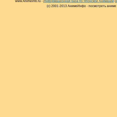
www.Animeinfo.ru -
Информационная база по Японской Анимации
(
(c) 2001-2013 АнимеИнфо - посмотреть аниме 