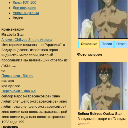
Люди ТОП 100
Дни рождения
Аниме картинки
Видео
Комментарии
Mirabella Star
Аниме : Chikyuu Shoujo Arujuna
Описание
Песни
Персо
Имя героини сериала - не "Арджина", а
Арджуна (в честь известного героя
Фото галерея
индийской мифологии, который
прославился как величайший стрелок из
лука).......
чя
Персонажи : Shinku
шалава......
ира орлова
Персонажи : Hino Rei
сейлор марс экстрасенсов рей хино
любит олег шепс экстрасенсов рей хино
любит года олег шепс экстрасенсов рей
хино помни олег шепс экстрасенсов рей
Seihou Bukyou Outlaw Star
хино помни года олег шепс экстрасенсов
Звездные рыцари со "Звезды
1998 года 199......
изгоев"
Dashenka