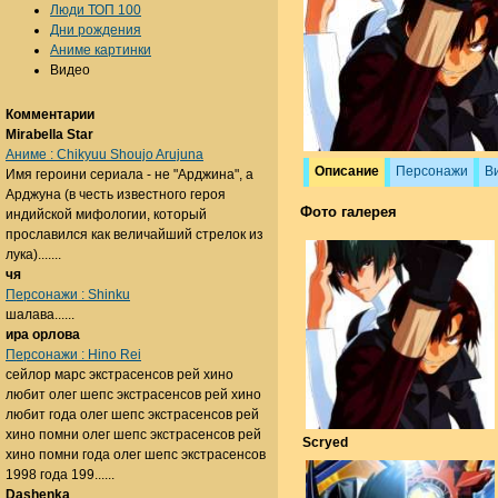
Люди ТОП 100
Дни рождения
Аниме картинки
Видео
Комментарии
Mirabella Star
Аниме : Chikyuu Shoujo Arujuna
Описание
Персонажи
В
Имя героини сериала - не "Арджина", а
Арджуна (в честь известного героя
Фото галерея
индийской мифологии, который
прославился как величайший стрелок из
лука).......
чя
Персонажи : Shinku
шалава......
ира орлова
Персонажи : Hino Rei
сейлор марс экстрасенсов рей хино
любит олег шепс экстрасенсов рей хино
любит года олег шепс экстрасенсов рей
хино помни олег шепс экстрасенсов рей
Scryed
хино помни года олег шепс экстрасенсов
1998 года 199......
Dashenka