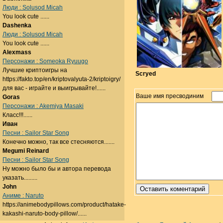
Люди : Solusod Micah
You look cute ......
Dashenka
Люди : Solusod Micah
You look cute ......
Alexmass
Персонажи : Someoka Ryuugo
Лучшие криптоигры на
Scryed
https://fakto.top/en/kriptovalyuta-2/kriptoigry/
для вас - играйте и выигрывайте!......
Ваше имя пресводиним
Goras
Персонажи : Akemiya Masaki
Класс!!!......
Иван
Песни : Sailor Star Song
Конечно можно, так все стесняются.......
Megumi Reinard
Песни : Sailor Star Song
Ну можно было бы и автора перевода
указать.........
John
Аниме : Naruto
https://animebodypillows.com/product/hatake-
kakashi-naruto-body-pillow/......