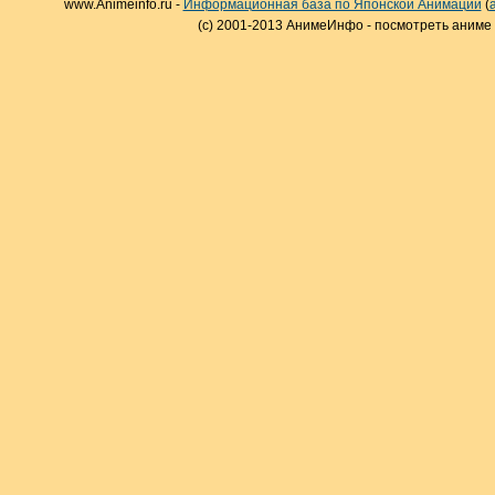
www.Animeinfo.ru -
Информационная база по Японской Анимации
(
(c) 2001-2013 АнимеИнфо - посмотреть аниме 