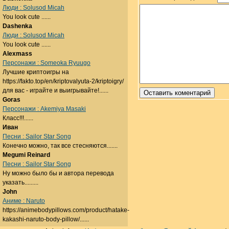
Люди : Solusod Micah
You look cute ......
Dashenka
Люди : Solusod Micah
You look cute ......
Alexmass
Персонажи : Someoka Ryuugo
Лучшие криптоигры на
https://fakto.top/en/kriptovalyuta-2/kriptoigry/
для вас - играйте и выигрывайте!......
Goras
Персонажи : Akemiya Masaki
Класс!!!......
Иван
Песни : Sailor Star Song
Конечно можно, так все стесняются.......
Megumi Reinard
Песни : Sailor Star Song
Ну можно было бы и автора перевода
указать.........
John
Аниме : Naruto
https://animebodypillows.com/product/hatake-
kakashi-naruto-body-pillow/......