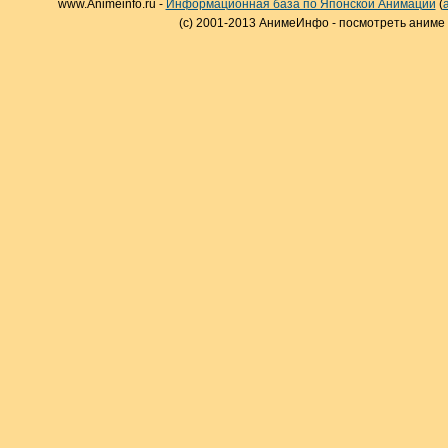
www.Animeinfo.ru -
Информационная база по Японской Анимации
(
(c) 2001-2013 АнимеИнфо - посмотреть аниме 