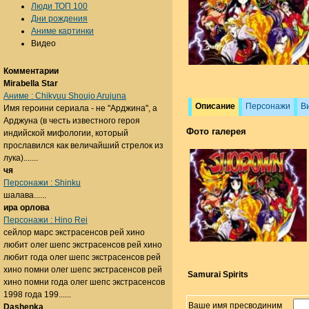
Люди ТОП 100
Дни рождения
Аниме картинки
Видео
Комментарии
Mirabella Star
Аниме : Chikyuu Shoujo Arujuna
Описание
Персонажи
В
Имя героини сериала - не "Арджина", а
Арджуна (в честь известного героя
Фото галерея
индийской мифологии, который
прославился как величайший стрелок из
лука).......
чя
Персонажи : Shinku
шалава......
ира орлова
Персонажи : Hino Rei
сейлор марс экстрасенсов рей хино
любит олег шепс экстрасенсов рей хино
любит года олег шепс экстрасенсов рей
хино помни олег шепс экстрасенсов рей
Samurai Spirits
хино помни года олег шепс экстрасенсов
1998 года 199......
Ваше имя пресводиним
Dashenka