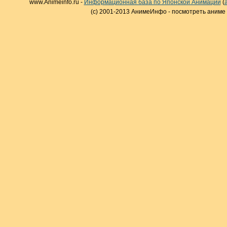
www.Animeinfo.ru -
Информационная база по Японской Анимации
(
(c) 2001-2013 АнимеИнфо - посмотреть аниме 