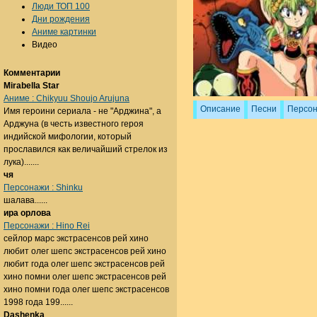
Люди ТОП 100
Дни рождения
Аниме картинки
Видео
Комментарии
Mirabella Star
Аниме : Chikyuu Shoujo Arujuna
Описание
Песни
Персо
Имя героини сериала - не "Арджина", а
Арджуна (в честь известного героя
индийской мифологии, который
прославился как величайший стрелок из
лука).......
чя
Персонажи : Shinku
шалава......
ира орлова
Персонажи : Hino Rei
сейлор марс экстрасенсов рей хино
любит олег шепс экстрасенсов рей хино
любит года олег шепс экстрасенсов рей
хино помни олег шепс экстрасенсов рей
хино помни года олег шепс экстрасенсов
1998 года 199......
Dashenka