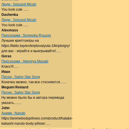
Люди : Solusod Micah
You look cute ......
Dashenka
Люди : Solusod Micah
You look cute ......
Alexmass
Персонажи : Someoka Ryuugo
Лучшие криптоигры на
https://fakto.top/en/kriptovalyuta-2/kriptoigry/
для вас - играйте и выигрывайте!......
Goras
Персонажи : Akemiya Masaki
Класс!!!......
Иван
Песни : Sailor Star Song
Конечно можно, так все стесняются.......
Megumi Reinard
Песни : Sailor Star Song
Ну можно было бы и автора перевода
указать.........
John
Аниме : Naruto
https://animebodypillows.com/product/hatake-
kakashi-naruto-body-pillow/......