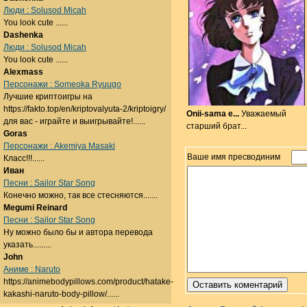
Люди : Solusod Micah
You look cute ......
Dashenka
Люди : Solusod Micah
You look cute ......
Alexmass
Персонажи : Someoka Ryuugo
Лучшие криптоигры на
https://fakto.top/en/kriptovalyuta-2/kriptoigry/
Onii-sama e...
Уважаемый
для вас - играйте и выигрывайте!......
старший брат...
Goras
Персонажи : Akemiya Masaki
Ваше имя пресводиним
Класс!!!......
Иван
Песни : Sailor Star Song
Конечно можно, так все стесняются.......
Megumi Reinard
Песни : Sailor Star Song
Ну можно было бы и автора перевода
указать.........
John
Аниме : Naruto
https://animebodypillows.com/product/hatake-
kakashi-naruto-body-pillow/......