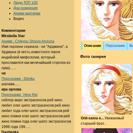
Люди ТОП 100
Дни рождения
Аниме картинки
Видео
Комментарии
Mirabella Star
Аниме : Chikyuu Shoujo Arujuna
Описание
Персонажи
В
Имя героини сериала - не "Арджина", а
Арджуна (в честь известного героя
Фото галерея
индийской мифологии, который
прославился как величайший стрелок из
лука).......
чя
Персонажи : Shinku
шалава......
ира орлова
Персонажи : Hino Rei
сейлор марс экстрасенсов рей хино
любит олег шепс экстрасенсов рей хино
любит года олег шепс экстрасенсов рей
хино помни олег шепс экстрасенсов рей
Onii-sama e...
Уважаемый
хино помни года олег шепс экстрасенсов
старший брат...
1998 года 199......
Dashenka