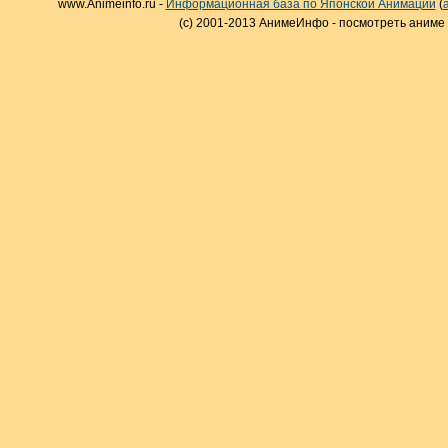
www.Animeinfo.ru -
Информационная база по Японской Анимации
(
(c) 2001-2013 АнимеИнфо - посмотреть аниме 