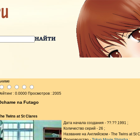
Аниме
ейтинг : 0.0000 Просмотров : 2005
Ochame na Futago
he Twins at St Clares
Дата начала создания - ??.??.1991 ;
Количество серий - 26 ;
Название на Английском - The Twins at St Cl
Производство -
Tokyo Movie Shinsha
;