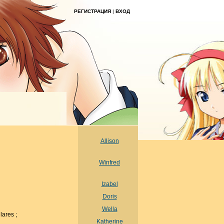
РЕГИСТРАЦИЯ
|
ВХОД
Allison
Winfred
Izabel
Doris
Wella
ares ;
Katherine