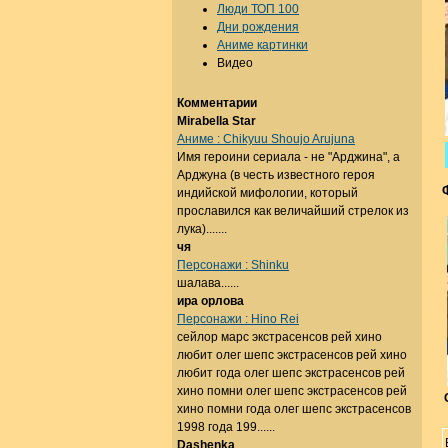
Люди ТОП 100
Дни рождения
Аниме картинки
Видео
Комментарии
Mirabella Star
Аниме : Chikyuu Shoujo Arujuna
Имя героини сериала - не "Арджина", а
Арджуна (в честь известного героя
индийской мифологии, который
прославился как величайший стрелок из
лука).......
чя
Персонажи : Shinku
шалава......
ира орлова
Персонажи : Hino Rei
сейлор марс экстрасенсов рей хино
любит олег шепс экстрасенсов рей хино
любит года олег шепс экстрасенсов рей
хино помни олег шепс экстрасенсов рей
хино помни года олег шепс экстрасенсов
1998 года 199......
Dashenka