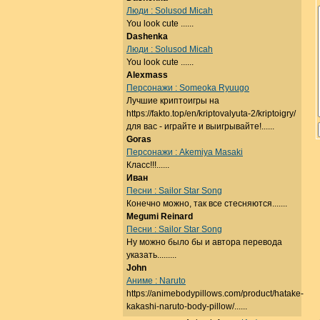
Люди : Solusod Micah
You look cute ......
Dashenka
Люди : Solusod Micah
You look cute ......
Alexmass
Персонажи : Someoka Ryuugo
Лучшие криптоигры на
https://fakto.top/en/kriptovalyuta-2/kriptoigry/
для вас - играйте и выигрывайте!......
Goras
Персонажи : Akemiya Masaki
Класс!!!......
Иван
Песни : Sailor Star Song
Конечно можно, так все стесняются.......
Megumi Reinard
Песни : Sailor Star Song
Ну можно было бы и автора перевода
указать.........
John
Аниме : Naruto
https://animebodypillows.com/product/hatake-
kakashi-naruto-body-pillow/......