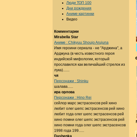
Люди ТОП 100
Дни рождения
Аниме картинки
Видео
Комментарии
Mirabella Star
Аниме : Chikyuu Shoujo Arujuna
Имя героини сериала - не "Арджина", а
Арджуна (в честь известного героя
индийской мифологии, который
прославился как величайший стрелок из
лука).......
чя
Персонажи : Shinku
шалава......
ира орлова
Персонажи : Hino Rei
сейлор марс экстрасенсов рей хино
любит олег шепс экстрасенсов рей хино
любит года олег шепс экстрасенсов рей
хино помни олег шепс экстрасенсов рей
хино помни года олег шепс экстрасенсов
1998 года 199......
Dashenka