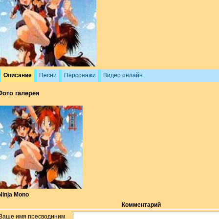
Описание
Песни
Персонажи
Видео онлайн
Фото галерея
Ninja Mono
Комментарий
Ваше имя пресводиним