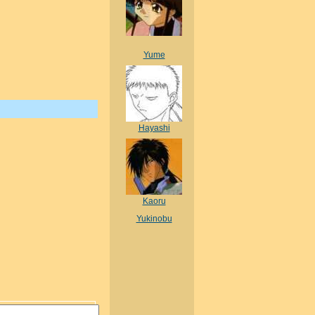
Yume
Hayashi
Kaoru
Yukinobu