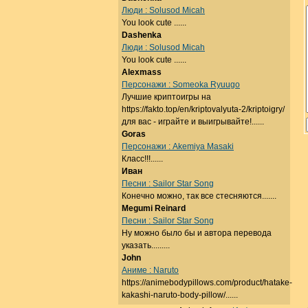
Люди : Solusod Micah
You look cute ......
Dashenka
Люди : Solusod Micah
You look cute ......
Alexmass
Персонажи : Someoka Ryuugo
Лучшие криптоигры на
https://fakto.top/en/kriptovalyuta-2/kriptoigry/
для вас - играйте и выигрывайте!......
Goras
Персонажи : Akemiya Masaki
Класс!!!......
Иван
Песни : Sailor Star Song
Конечно можно, так все стесняются.......
Megumi Reinard
Песни : Sailor Star Song
Ну можно было бы и автора перевода
указать.........
John
Аниме : Naruto
https://animebodypillows.com/product/hatake-
kakashi-naruto-body-pillow/......