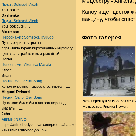
Медсестру - Ангела,
Люди : Solusod Micah
You look cute ......
Каноу ищет цветок ж
Dashenka
вакцину, чтобы спаст
Люди : Solusod Micah
You look cute ......
Alexmass
Фото галерея
Персонажи : Someoka Ryuugo
Лучшие криптоигры на
https://fakto.top/en/kriptovalyuta-2/kriptoigry/
для вас - играйте и выигрывайте!......
Goras
Персонажи : Akemiya Masaki
Класс!!!......
Иван
Песни : Sailor Star Song
Конечно можно, так все стесняются.......
Megumi Reinard
Песни : Sailor Star Song
Nasu Ejieruyu SOS
Заботлева
Ну можно было бы и автора перевода
Медсестра Ририка Помоги
указать.........
John
Аниме : Naruto
https://animebodypillows.com/product/hatake-
kakashi-naruto-body-pillow/......