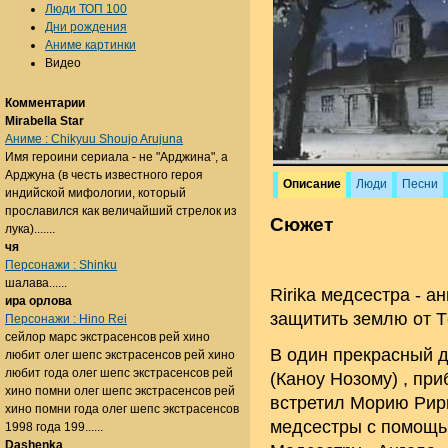
Люди ТОП 100
Дни рождения
Аниме картинки
Видео
Комментарии
Mirabella Star
Аниме : Chikyuu Shoujo Arujuna
Имя героини сериала - не "Арджина", а
Арджуна (в честь известного героя
Описание
Люди
Песни
индийской мифологии, который
прославился как величайший стрелок из
Сюжет
лука).......
чя
Персонажи : Shinku
шалава......
Ririka медсестра - 
ира орлова
защитить землю от Т
Персонажи : Hino Rei
сейлор марс экстрасенсов рей хино
В один прекрасный 
любит олег шепс экстрасенсов рей хино
любит года олег шепс экстрасенсов рей
(Каноу Нозому) , пр
хино помни олег шепс экстрасенсов рей
встретил Морию Рири
хино помни года олег шепс экстрасенсов
медсестры с помощь
1998 года 199......
Dashenka