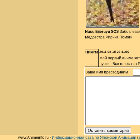
Nasu Ejieruyu SOS
Заботлева
Медсестра Ририка Помоги
Никита
2011-08-15 23:11:07
Мой первый аниме кото
лучше. Все голоса за 
Ваше имя пресводиним
www.Animeinfo.ru -
Информационная база по Японской Анимации
(