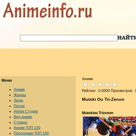
Аниме
Меню
Аниме
Рейтинг : 0.0000 Просмотров :
Жанры
Muteki Ou Tri-Zenon
Люди
Песни
Anime Студии
Mutekiou Trizenon
Вид аниме
Страны
Аниме ТОП 100
Персонажи ТОП 100