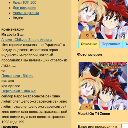
Люди ТОП 100
Дни рождения
Аниме картинки
Видео
Комментарии
Mirabella Star
Аниме : Chikyuu Shoujo Arujuna
Описание
Персонажи
В
Имя героини сериала - не "Арджина", а
Арджуна (в честь известного героя
Фото галерея
индийской мифологии, который
прославился как величайший стрелок из
лука).......
чя
Персонажи : Shinku
шалава......
ира орлова
Персонажи : Hino Rei
сейлор марс экстрасенсов рей хино
любит олег шепс экстрасенсов рей хино
любит года олег шепс экстрасенсов рей
хино помни олег шепс экстрасенсов рей
Muteki Ou Tri-Zenon
хино помни года олег шепс экстрасенсов
1998 года 199......
Ваше имя пресводиним
Dashenka