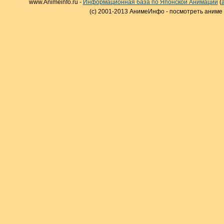
www.Animeinfo.ru -
Информационная база по Японской Анимации
(
(c) 2001-2013 АнимеИнфо - посмотреть аниме 