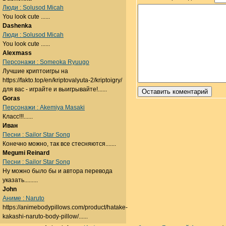
Люди : Solusod Micah
You look cute ......
Dashenka
Люди : Solusod Micah
You look cute ......
Alexmass
Персонажи : Someoka Ryuugo
Лучшие криптоигры на
https://fakto.top/en/kriptovalyuta-2/kriptoigry/
для вас - играйте и выигрывайте!......
Goras
Персонажи : Akemiya Masaki
Класс!!!......
Иван
Песни : Sailor Star Song
Конечно можно, так все стесняются.......
Megumi Reinard
Песни : Sailor Star Song
Ну можно было бы и автора перевода
указать.........
John
Аниме : Naruto
https://animebodypillows.com/product/hatake-
kakashi-naruto-body-pillow/......