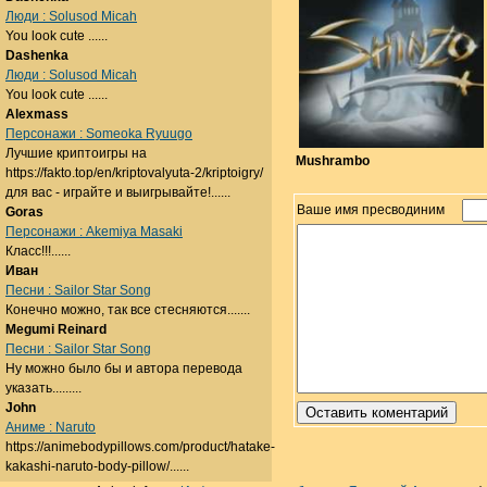
Люди : Solusod Micah
You look cute ......
Dashenka
Люди : Solusod Micah
You look cute ......
Alexmass
Персонажи : Someoka Ryuugo
Лучшие криптоигры на
Mushrambo
https://fakto.top/en/kriptovalyuta-2/kriptoigry/
для вас - играйте и выигрывайте!......
Ваше имя пресводиним
Goras
Персонажи : Akemiya Masaki
Класс!!!......
Иван
Песни : Sailor Star Song
Конечно можно, так все стесняются.......
Megumi Reinard
Песни : Sailor Star Song
Ну можно было бы и автора перевода
указать.........
John
Аниме : Naruto
https://animebodypillows.com/product/hatake-
kakashi-naruto-body-pillow/......