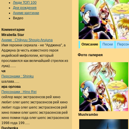
Люди ТОП 100
Дни рождения
Аниме картинки
Видео
Комментарии
Mirabella Star
Аниме : Chikyuu Shoujo Arujuna
Описание
Песни
Персо
Имя героини сериала - не "Арджина", а
Арджуна (в честь известного героя
Фото галерея
индийской мифологии, который
прославился как величайший стрелок из
лука).......
чя
Персонажи : Shinku
шалава......
ира орлова
Персонажи : Hino Rei
сейлор марс экстрасенсов рей хино
любит олег шепс экстрасенсов рей хино
любит года олег шепс экстрасенсов рей
хино помни олег шепс экстрасенсов рей
Mushrambo
хино помни года олег шепс экстрасенсов
1998 года 199......
Dashenka