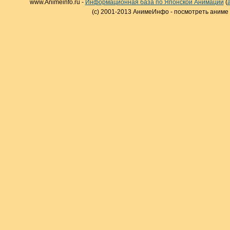
www.Animeinfo.ru -
Информационная база по Японской Анимации
(
(c) 2001-2013 АнимеИнфо - посмотреть аниме 